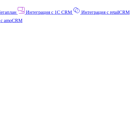
Мегаплан
Интеграция с 1C CRM
Интеграция с retailCRM
я с amoCRM