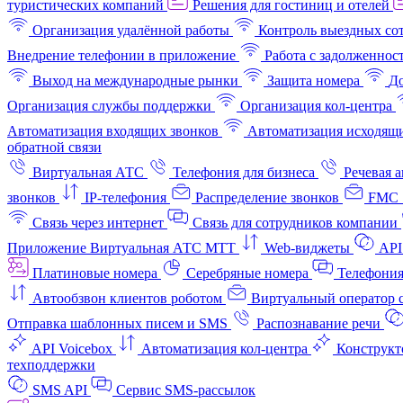
туристических компаний
Решения для гостиниц и отелей
Организация удалённой работы
Контроль выездных со
Внедрение телефонии в приложение
Работа с задолженнос
Выход на международные рынки
Защита номера
До
Организация службы поддержки
Организация кол-центра
Автоматизация входящих звонков
Автоматизация исходящи
обратной связи
Виртуальная АТС
Телефония для бизнеса
Речевая 
звонков
IP-телефония
Распределение звонков
FMC 
Связь через интернет
Связь для сотрудников компании
Приложение Виртуальная АТС МТТ
Web-виджеты
API
Платиновые номера
Серебряные номера
Телефония
Автообзвон клиентов роботом
Виртуальный оператор c
Отправка шаблонных писем и SMS
Распознавание речи
API Voicebox
Автоматизация кол‑центра
Конструкт
техподдержки
SMS API
Сервис SMS-рассылок