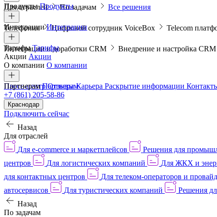
Продукты
Продукты
Для отраслей
По задачам
Все решения
Интеграции
Интеграции
Телефония
Цифровой сотрудник VoiceBox
Telecom платф
Тарифы
Тарифы
Интеграции и доработки CRM
Внедрение и настройка CR
Акции
Акции
О компании
О компании
Пресс-центр
Партнерам
Партнерам
Отзывы
Карьера
Раскрытие информации
Контакт
+7 (861) 205-58-86
Краснодар
Подключить сейчас
Назад
Для отраслей
Для e-commerce и маркетплейсов
Решения для промыш
центров
Для логистических компаний
Для ЖКХ и энер
для контактных центров
Для телеком-операторов и провай
автосервисов
Для туристических компаний
Решения дл
Назад
По задачам