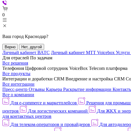
0
Ваш город
Краснодар
?
Верно
Нет, другой
Личный кабинет ВАТС
Личный кабинет МТТ Voicebox
Услуги
Для отраслей
По задачам
Все решения
Телефония
Цифровой сотрудник VoiceBox
Telecom платформа
Все продукты
Интеграции и доработки CRM
Внедрение и настройка CRM
Со
Все интеграции
Пресс-центр
Отзывы
Карьера
Раскрытие информации
Контакт
Все о компании
Для e-commerce и маркетплейсов
Решения для промыш
центров
Для логистических компаний
Для ЖКХ и энер
для контактных центров
Для телеком-операторов и провайдеров
Для автодилер