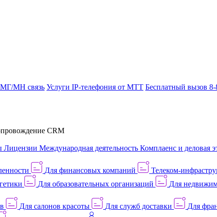
 МГ/МН связь
Услуги IP-телефония от МТТ
Бесплатный вызов 8-
провождение CRM
ы
Лицензии
Международная деятельность
Комплаенс и деловая э
ленности
Для финансовых компаний
Телеком-инфраструк
гетики
Для образовательных организаций
Для недвижим
ов
Для салонов красоты
Для служб доставки
Для фран