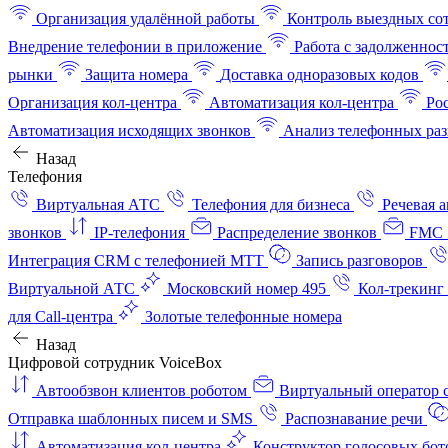
Организация удалённой работы
Контроль выездных со
Внедрение телефонии в приложение
Работа с задолженнос
рынки
Защита номера
Доставка одноразовых кодов
Организация кол-центра
Автоматизация кол-центра
Ро
Автоматизация исходящих звонков
Анализ телефонных раз
Назад
Телефония
Виртуальная АТС
Телефония для бизнеса
Речевая 
звонков
IP-телефония
Распределение звонков
FMC 
Интеграция CRM с телефонией МТТ
Запись разговоров
Виртуальной АТС
Московский номер 495
Кол-трекинг
для Call-центра
Золотые телефонные номера
Назад
Цифровой сотрудник VoiceBox
Автообзвон клиентов роботом
Виртуальный оператор c
Отправка шаблонных писем и SMS
Распознавание речи
Автоматизация кол‑центра
Конструктор голосовых бот