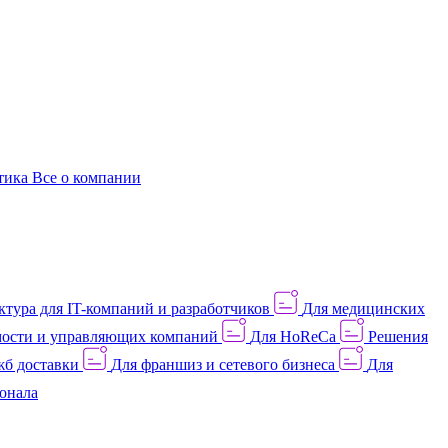
этика
Все о компании
тура для IT-компаний и разработчиков
Для медицинских
ости и управляющих компаний
Для HoReCa
Решения
жб доставки
Для франшиз и сетевого бизнеса
Для
онала