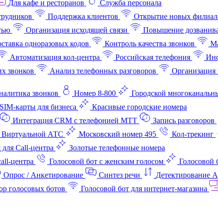
Для кафе и ресторанов
Служба персонала
трудников
Поддержка клиентов
Открытие новых филиал
тью
Организация исходящей связи
Повышение дозванив
ставка одноразовых кодов
Контроль качества звонков
Ма
Автоматизация кол-центра
Российская телефония
Инф
х звонков
Анализ телефонных разговоров
Организация 
аналитика звонков
Номер 8-800
Городской многоканальн
SIM-карты для бизнеса
Красивые городские номера
Интеграция CRM с телефонией МТТ
Запись разговоров
 Виртуальной АТС
Московский номер 495
Кол-трекинг
 для Call-центра
Золотые телефонные номера
all-центра
Голосовой бот с женским голосом
Голосовой 
Опрос / Анкетирование
Синтез речи
Детектирование 
ор голосовых ботов
Голосовой бот для интернет‑магазина