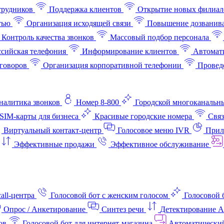
трудников
Поддержка клиентов
Открытие новых филиал
тью
Организация исходящей связи
Повышение дозванив
Контроль качества звонков
Массовый подбор персонала
ссийская телефония
Информирование клиентов
Автомат
говоров
Организация корпоративной телефонии
Проведе
аналитика звонков
Номер 8-800
Городской многоканальн
SIM-карты для бизнеса
Красивые городские номера
Связ
Виртуальный контакт‑центр
Голосовое меню IVR
Прил
Эффективные продажи
Эффективное обслуживание
all-центра
Голосовой бот с женским голосом
Голосовой 
Опрос / Анкетирование
Синтез речи
Детектирование 
ов
Голосовой бот для интернет‑магазина
Автоматически