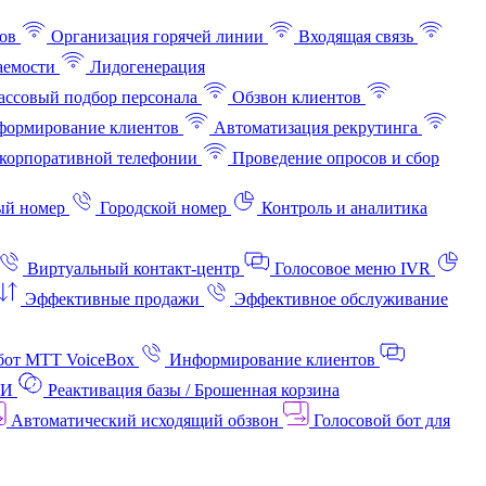
ов
Организация горячей линии
Входящая связь
аемости
Лидогенерация
ссовый подбор персонала
Обзвон клиентов
ормирование клиентов
Автоматизация рекрутинга
корпоративной телефонии
Проведение опросов и сбор
ый номер
Городской номер
Контроль и аналитика
Виртуальный контакт‑центр
Голосовое меню IVR
Эффективные продажи
Эффективное обслуживание
бот МТТ VoiceBox
Информирование клиентов
АИ
Реактивация базы / Брошенная корзина
Автоматический исходящий обзвон
Голосовой бот для