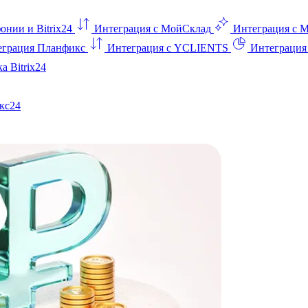
онии и Bitrix24
Интеграция с МойСклад
Интеграция с 
еграция Планфикс
Интеграция с YCLIENTS
Интеграци
а Bitrix24
кс24