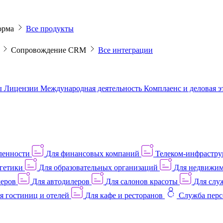
орма
Все продукты
M
Сопровождение CRM
Все интеграции
ы
Лицензии
Международная деятельность
Комплаенс и деловая 
ленности
Для финансовых компаний
Телеком-инфраструк
гетики
Для образовательных организаций
Для недвижим
деров
Для автодилеров
Для салонов красоты
Для слу
я гостиниц и отелей
Для кафе и ресторанов
Служба перс