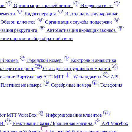
ов
Организация горячей линии
Входящая связь
аемости
Лидогенерация
Выход на международные
Обзвон клиентов
Организация службы поддержки
изация рекрутинга
Автоматизация входящих звонков
ние опросов и сбор обратной связи
ый номер
Городской номер
Контроль и аналитика
ь через интернет
Связь для сотрудников компании
ожение Виртуальная АТС МТТ
Web-виджеты
API
Платиновые номера
Серебряные номера
Телефония
бот МТТ VoiceBox
Информирование клиентов
АИ
Реактивация базы / Брошенная корзина
API Voicebox
й исходящий обзвон
Голосовой бот для техподдержки