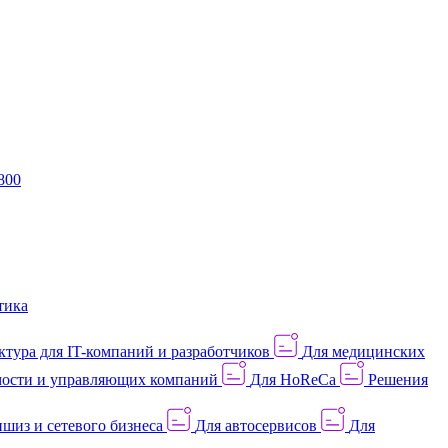
800
тика
тура для IT-компаний и разработчиков
Для медицинских
ости и управляющих компаний
Для HoReCa
Решения
шиз и сетевого бизнеса
Для автосервисов
Для