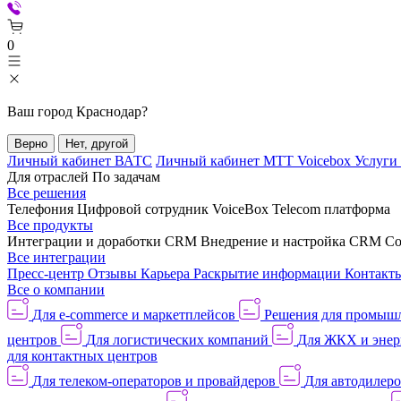
0
Ваш город
Краснодар
?
Верно
Нет, другой
Личный кабинет ВАТС
Личный кабинет МТТ Voicebox
Услуги
Для отраслей
По задачам
Все решения
Телефония
Цифровой сотрудник VoiceBox
Telecom платформа
Все продукты
Интеграции и доработки CRM
Внедрение и настройка CRM
Со
Все интеграции
Пресс-центр
Отзывы
Карьера
Раскрытие информации
Контакт
Все о компании
Для e-commerce и маркетплейсов
Решения для промыш
центров
Для логистических компаний
Для ЖКХ и энер
для контактных центров
Для телеком-операторов и провайдеров
Для автодилер