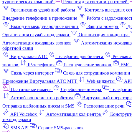
туристических компаний
Решения для гостиниц и отелей
Организация удалённой работы
Контроль выездных со
Внедрение телефонии в приложение
Работа с задолженнос
Выход на международные рынки
Защита номера
До
Организация службы поддержки
Организация кол-центра
Автоматизация входящих звонков
Автоматизация исходящи
обратной связи
Виртуальная АТС
Телефония для бизнеса
Речевая 
звонков
IP-телефония
Распределение звонков
FMC 
Связь через интернет
Связь для сотрудников компании
Приложение Виртуальная АТС МТТ
Web-виджеты
API
Платиновые номера
Серебряные номера
Телефония
Автообзвон клиентов роботом
Виртуальный оператор c
Отправка шаблонных писем и SMS
Распознавание речи
API Voicebox
Автоматизация кол‑центра
Конструкт
техподдержки
SMS API
Сервис SMS-рассылок