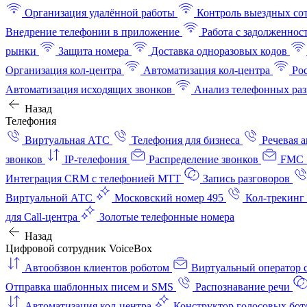
Организация удалённой работы
Контроль выездных со
Внедрение телефонии в приложение
Работа с задолженнос
рынки
Защита номера
Доставка одноразовых кодов
Организация кол-центра
Автоматизация кол-центра
Ро
Автоматизация исходящих звонков
Анализ телефонных раз
Назад
Телефония
Виртуальная АТС
Телефония для бизнеса
Речевая 
звонков
IP-телефония
Распределение звонков
FMC 
Интеграция CRM с телефонией МТТ
Запись разговоров
Виртуальной АТС
Московский номер 495
Кол-трекинг
для Call-центра
Золотые телефонные номера
Назад
Цифровой сотрудник VoiceBox
Автообзвон клиентов роботом
Виртуальный оператор c
Отправка шаблонных писем и SMS
Распознавание речи
Автоматизация кол‑центра
Конструктор голосовых бот