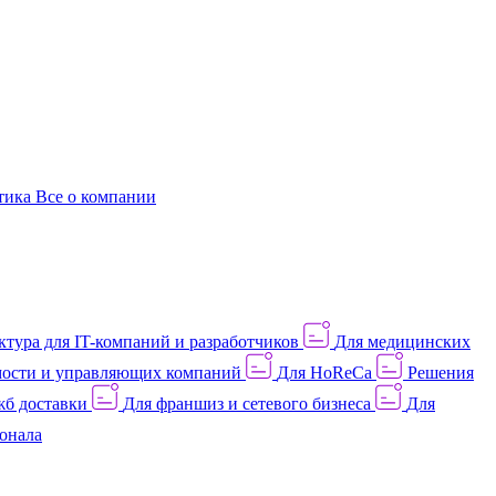
этика
Все о компании
тура для IT-компаний и разработчиков
Для медицинских
ости и управляющих компаний
Для HoReCa
Решения
жб доставки
Для франшиз и сетевого бизнеса
Для
онала