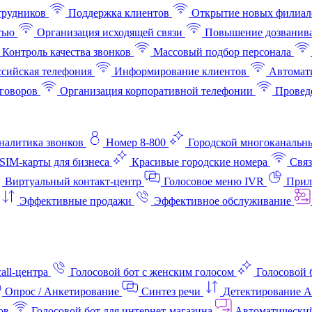
трудников
Поддержка клиентов
Открытие новых филиал
тью
Организация исходящей связи
Повышение дозванив
Контроль качества звонков
Массовый подбор персонала
ссийская телефония
Информирование клиентов
Автомат
говоров
Организация корпоративной телефонии
Проведе
аналитика звонков
Номер 8-800
Городской многоканальн
SIM-карты для бизнеса
Красивые городские номера
Связ
Виртуальный контакт‑центр
Голосовое меню IVR
Прил
Эффективные продажи
Эффективное обслуживание
all-центра
Голосовой бот с женским голосом
Голосовой 
Опрос / Анкетирование
Синтез речи
Детектирование 
ов
Голосовой бот для интернет‑магазина
Автоматически