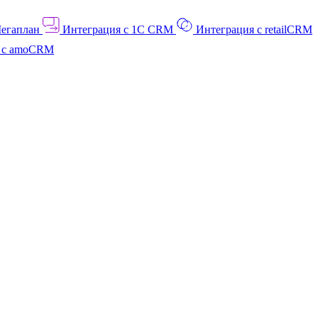
Мегаплан
Интеграция с 1C CRM
Интеграция с retailCRM
я с amoCRM