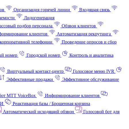
ов
Организация горячей линии
Входящая связь
аемости
Лидогенерация
ссовый подбор персонала
Обзвон клиентов
ормирование клиентов
Автоматизация рекрутинга
корпоративной телефонии
Проведение опросов и сбор
ый номер
Городской номер
Контроль и аналитика
Виртуальный контакт‑центр
Голосовое меню IVR
Эффективные продажи
Эффективное обслуживание
бот МТТ VoiceBox
Информирование клиентов
АИ
Реактивация базы / Брошенная корзина
Автоматический исходящий обзвон
Голосовой бот для