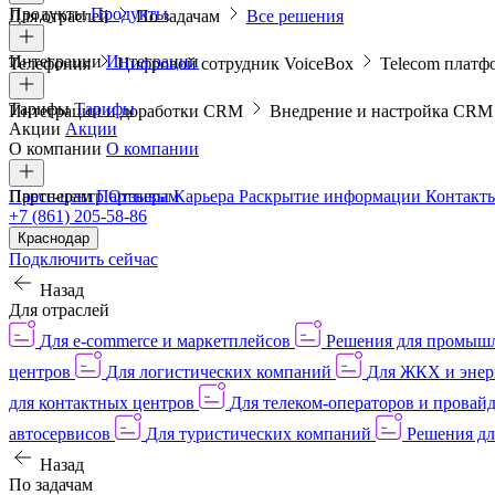
Продукты
Продукты
Для отраслей
По задачам
Все решения
Интеграции
Интеграции
Телефония
Цифровой сотрудник VoiceBox
Telecom платф
Тарифы
Тарифы
Интеграции и доработки CRM
Внедрение и настройка CR
Акции
Акции
О компании
О компании
Пресс-центр
Партнерам
Партнерам
Отзывы
Карьера
Раскрытие информации
Контакт
+7 (861) 205-58-86
Краснодар
Подключить сейчас
Назад
Для отраслей
Для e-commerce и маркетплейсов
Решения для промыш
центров
Для логистических компаний
Для ЖКХ и энер
для контактных центров
Для телеком-операторов и провай
автосервисов
Для туристических компаний
Решения дл
Назад
По задачам