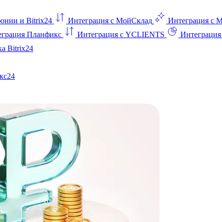
онии и Bitrix24
Интеграция с МойСклад
Интеграция с 
еграция Планфикс
Интеграция с YCLIENTS
Интеграци
а Bitrix24
кс24