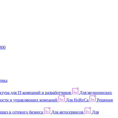
800
тика
тура для IT-компаний и разработчиков
Для медицинских
ости и управляющих компаний
Для HoReCa
Решения
шиз и сетевого бизнеса
Для автосервисов
Для