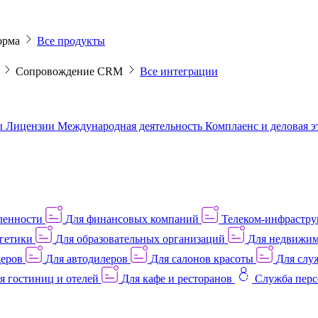
орма
Все продукты
M
Сопровождение CRM
Все интеграции
ы
Лицензии
Международная деятельность
Комплаенс и деловая 
ленности
Для финансовых компаний
Телеком-инфраструк
гетики
Для образовательных организаций
Для недвижим
деров
Для автодилеров
Для салонов красоты
Для слу
я гостиниц и отелей
Для кафе и ресторанов
Служба перс