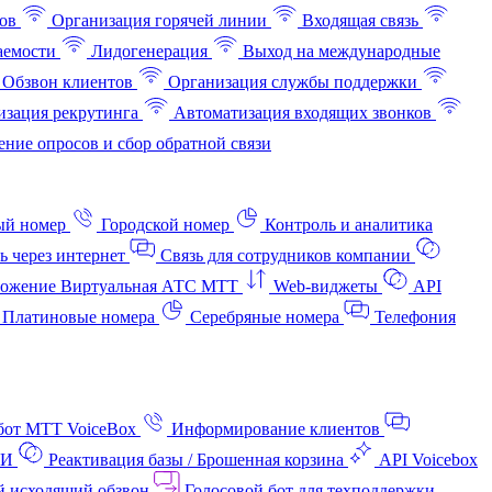
ов
Организация горячей линии
Входящая связь
аемости
Лидогенерация
Выход на международные
Обзвон клиентов
Организация службы поддержки
изация рекрутинга
Автоматизация входящих звонков
ние опросов и сбор обратной связи
ый номер
Городской номер
Контроль и аналитика
ь через интернет
Связь для сотрудников компании
ожение Виртуальная АТС МТТ
Web-виджеты
API
Платиновые номера
Серебряные номера
Телефония
бот МТТ VoiceBox
Информирование клиентов
АИ
Реактивация базы / Брошенная корзина
API Voicebox
й исходящий обзвон
Голосовой бот для техподдержки