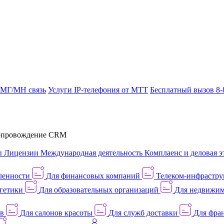
 МГ/МН связь
Услуги IP-телефония от МТТ
Бесплатный вызов 8-
провождение CRM
ы
Лицензии
Международная деятельность
Комплаенс и деловая э
ленности
Для финансовых компаний
Телеком-инфраструк
гетики
Для образовательных организаций
Для недвижим
ов
Для салонов красоты
Для служб доставки
Для фран