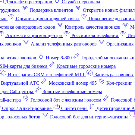
Для кафе и ресторанов
Служба персонала
трудников
Поддержка клиентов
Открытие новых филиал
тью
Организация исходящей связи
Повышение дозванив
ставка одноразовых кодов
Контроль качества звонков
Ма
Автоматизация кол-центра
Российская телефония
Инф
х звонков
Анализ телефонных разговоров
Организация 
аналитика звонков
Номер 8-800
Городской многоканальн
SIM-карты для бизнеса
Красивые городские номера
Интеграция CRM с телефонией МТТ
Запись разговоров
 Виртуальной АТС
Московский номер 495
Кол-трекинг
 для Call-центра
Золотые телефонные номера
all-центра
Голосовой бот с женским голосом
Голосовой 
Опрос / Анкетирование
Синтез речи
Детектирование 
ор голосовых ботов
Голосовой бот для интернет‑магазина