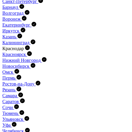
Санкт-Петербург
Барнаул
Волгоград
Воронеж
Екатеринбург
Иркутск
Казань
Калининград
Краснодар
Красноярск
Нижний Новгород
Новосибирск
Омск
Пермь
Ростов-на-Дону
Рязань
Самара
Саратов
Сочи
Тюмень
Ульяновск
Уфа
Челябинск