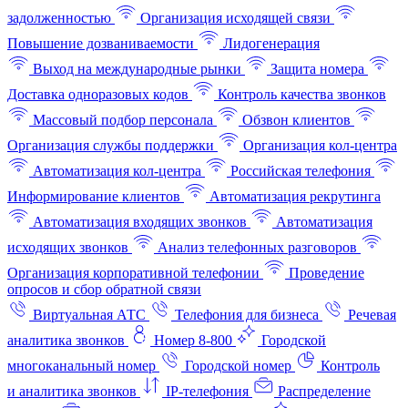
задолженностью
Организация исходящей связи
Повышение дозваниваемости
Лидогенерация
Выход на международные рынки
Защита номера
Доставка одноразовых кодов
Контроль качества звонков
Массовый подбор персонала
Обзвон клиентов
Организация службы поддержки
Организация кол-центра
Автоматизация кол-центра
Российская телефония
Информирование клиентов
Автоматизация рекрутинга
Автоматизация входящих звонков
Автоматизация
исходящих звонков
Анализ телефонных разговоров
Организация корпоративной телефонии
Проведение
опросов и сбор обратной связи
Виртуальная АТС
Телефония для бизнеса
Речевая
аналитика звонков
Номер 8-800
Городской
многоканальный номер
Городской номер
Контроль
и аналитика звонков
IP-телефония
Распределение