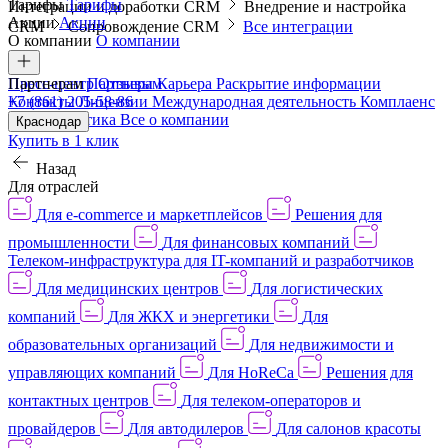
Тарифы
Тарифы
Интеграции и доработки CRM
Внедрение и настройка
Акции
Акции
CRM
Сопровождение CRM
Все интеграции
О компании
О компании
Пресс-центр
Партнерам
Партнерам
Отзывы
Карьера
Раскрытие информации
Контакты
+7 (861) 205-58-86
Лицензии
Международная деятельность
Комплаенс
и деловая этика
Все о компании
Краснодар
Купить в 1 клик
Назад
Для отраслей
Для e-commerce и маркетплейсов
Решения для
промышленности
Для финансовых компаний
Телеком-инфраструктура для IT-компаний и разработчиков
Для медицинских центров
Для логистических
компаний
Для ЖКХ и энергетики
Для
образовательных организаций
Для недвижимости и
управляющих компаний
Для HoReCa
Решения для
контактных центров
Для телеком-операторов и
провайдеров
Для автодилеров
Для салонов красоты