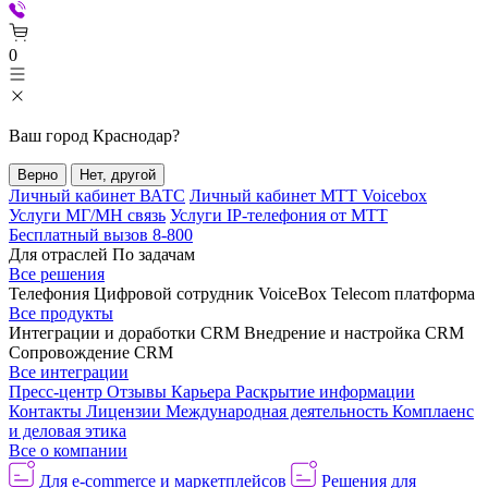
0
Ваш город
Краснодар
?
Верно
Нет, другой
Личный кабинет ВАТС
Личный кабинет МТТ Voicebox
Услуги МГ/МН связь
Услуги IP-телефония от МТТ
Бесплатный вызов 8-800
Для отраслей
По задачам
Все решения
Телефония
Цифровой сотрудник VoiceBox
Telecom платформа
Все продукты
Интеграции и доработки CRM
Внедрение и настройка CRM
Сопровождение CRM
Все интеграции
Пресс-центр
Отзывы
Карьера
Раскрытие информации
Контакты
Лицензии
Международная деятельность
Комплаенс
и деловая этика
Все о компании
Для e-commerce и маркетплейсов
Решения для