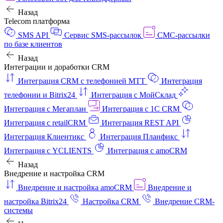
Назад
Telecom платформа
SMS API
Сервис SMS-рассылок
СМС-рассылки
по базе клиентов
Назад
Интеграции и доработки CRM
Интеграция CRM с телефонией МТТ
Интеграция
телефонии и Bitrix24
Интеграция с МойСклад
Интеграция с Мегаплан
Интеграция с 1C CRM
Интеграция с retailCRM
Интеграция REST API
Интеграция Клиентикс
Интеграция Планфикс
Интеграция с YCLIENTS
Интеграция с amoCRM
Назад
Внедрение и настройка CRM
Внедрение и настройка amoCRM
Внедрение и
настройка Bitrix24
Настройка CRM
Внедрение CRM-
системы