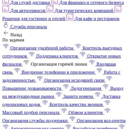
Для служб доставки
Для франшиз и сетевого бизнеса
Для автосервисов
Для туристических компаний
Решения для гостиниц и отелей
Для кафе и ресторанов
Служба персонала
Назад
По задачам
Организация удалённой работы
Контроль выездных
сотрудников
Поддержка клиентов
Открытие новых
филиалов
Организация горячей линии
Входящая
связь
Внедрение телефонии в приложение
Работа с
задолженностью
Организация исходящей связи
Повышение дозваниваемости
Лидогенерация
Выход
на международные рынки
Защита номера
Доставка
одноразовых кодов
Контроль качества звонков
Массовый подбор персонала
Обзвон клиентов
Организация службы поддержки
Организация кол-центра
Автоматизация кол-центра
Российская телефония