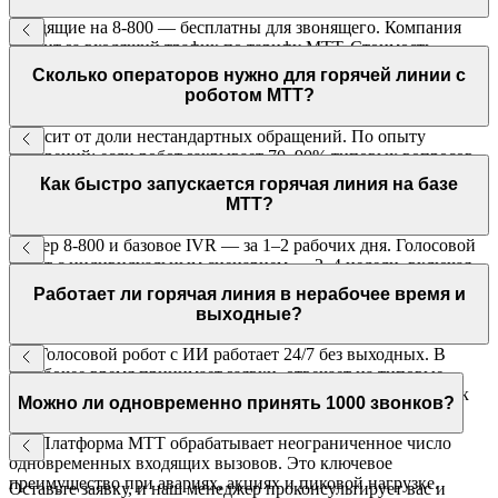
Входящие на 8-800 — бесплатны для звонящего. Компания
платит за входящий трафик по тарифу МТТ. Стоимость
зависит от объёма звонков. Базовое подключение — от 1 ₽.
Сколько операторов нужно для горячей линии с
роботом МТТ?
Зависит от доли нестандартных обращений. По опыту
внедрений: если робот закрывает 70–90% типовых вопросов,
количество операторов сокращается в 3–5 раз по сравнению с
Как быстро запускается горячая линия на базе
традиционной моделью.
МТТ?
Номер 8-800 и базовое IVR — за 1–2 рабочих дня. Голосовой
робот с индивидуальным сценарием — 2–4 недели, включая
написание скрипта, тестирование и интеграцию с CRM.
Работает ли горячая линия в нерабочее время и
выходные?
Да. Голосовой робот с ИИ работает 24/7 без выходных. В
нерабочее время принимает заявки, отвечает на типовые
вопросы и передаёт данные в CRM. Оператор видит список
Можно ли одновременно принять 1000 звонков?
обращений с ночи утром.
Да. Платформа МТТ обрабатывает неограниченное число
одновременных входящих вызовов. Это ключевое
преимущество при авариях, акциях и пиковой нагрузке.
Оставьте заявку, и наш менеджер проконсультирует вас и