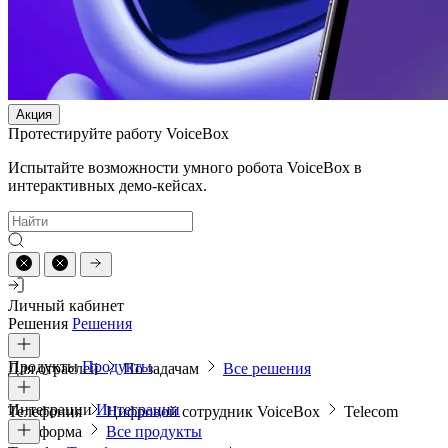
Акция
Протестируйте работу VoiceBox
Испытайте возможности умного робота VoiceBox в
интерактивных демо-кейсах.
Личный кабинет
Решения
Решения
Продукты
Продукты
Для отраслей
По задачам
Все решения
Интеграции
Интеграции
Телефония
Цифровой сотрудник VoiceBox
Telecom
платформа
Все продукты