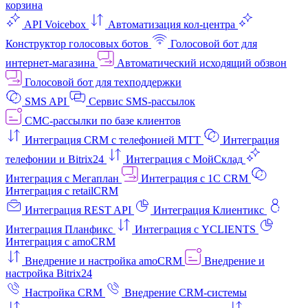
корзина
API Voicebox
Автоматизация кол‑центра
Конструктор голосовых ботов
Голосовой бот для
интернет‑магазина
Автоматический исходящий обзвон
Голосовой бот для техподдержки
SMS API
Сервис SMS-рассылок
СМС-рассылки по базе клиентов
Интеграция CRM с телефонией МТТ
Интеграция
телефонии и Bitrix24
Интеграция с МойСклад
Интеграция с Мегаплан
Интеграция с 1C CRM
Интеграция с retailCRM
Интеграция REST API
Интеграция Клиентикс
Интеграция Планфикс
Интеграция с YCLIENTS
Интеграция с amoCRM
Внедрение и настройка amoCRM
Внедрение и
настройка Bitrix24
Настройка CRM
Внедрение CRM-системы