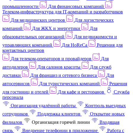
промышленности
Для финансовых компаний
Телеком-инфраструктура для IT-компаний и разработчиков
Для медицинских центров
Для логистических
компаний
Для ЖКХ и энергетики
Для
образовательных организаций
Для недвижимости и
управляющих компаний
Для HoReCa
Решения для
контактных центров
Для телеком-операторов и провайдеров
Для
автодилеров
Для салонов красоты
Для служб
доставки
Для франшиз и сетевого бизнеса
Для
автосервисов
Для туристических компаний
Решения
для гостиниц и отелей
Для кафе и ресторанов
Служба
персонала
Организация удалённой работы
Контроль выездных
сотрудников
Поддержка клиентов
Открытие новых
филиалов
Организация горячей линии
Входящая
связь
Внедрение телефонии в приложение
Работа с