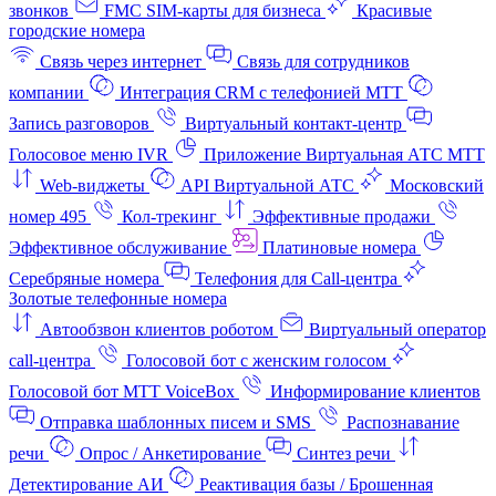
звонков
FMC SIM-карты для бизнеса
Красивые
городские номера
Связь через интернет
Связь для сотрудников
компании
Интеграция CRM с телефонией МТТ
Запись разговоров
Виртуальный контакт‑центр
Голосовое меню IVR
Приложение Виртуальная АТС МТТ
Web-виджеты
API Виртуальной АТС
Московский
номер 495
Кол-трекинг
Эффективные продажи
Эффективное обслуживание
Платиновые номера
Серебряные номера
Телефония для Call-центра
Золотые телефонные номера
Автообзвон клиентов роботом
Виртуальный оператор
call-центра
Голосовой бот с женским голосом
Голосовой бот МТТ VoiceBox
Информирование клиентов
Отправка шаблонных писем и SMS
Распознавание
речи
Опрос / Анкетирование
Синтез речи
Детектирование АИ
Реактивация базы / Брошенная