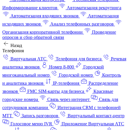
Информирование клиентов
Автоматизация рекрутинга
Автоматизация входящих звонков
Автоматизация
исходящих звонков
Анализ телефонных разговоров
Организация корпоративной телефонии
Проведение
опросов и сбор обратной связи
Назад
Телефония
Виртуальная АТС
Телефония для бизнеса
Речевая
аналитика звонков
Номер 8-800
Городской
многоканальный номер
Городской номер
Контроль
и аналитика звонков
IP-телефония
Распределение
звонков
FMC SIM-карты для бизнеса
Красивые
городские номера
Связь через интернет
Связь для
сотрудников компании
Интеграция CRM с телефонией
МТТ
Запись разговоров
Виртуальный контакт‑центр
Голосовое меню IVR
Приложение Виртуальная АТС