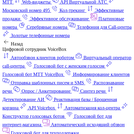
МТТ
Web-виджеты
API Виртуальной АТС
Московский номер 495
Кол-трекинг
Эффективные
продажи
Эффективное обслуживание
Платиновые
номера
Серебряные номера
Телефония для Call-центра
Золотые телефонные номера
Назад
Цифровой сотрудник VoiceBox
Автообзвон клиентов роботом
Виртуальный оператор
call-центра
Голосовой бот с женским голосом
Голосовой бот МТТ VoiceBox
Информирование клиентов
Отправка шаблонных писем и SMS
Распознавание
речи
Опрос / Анкетирование
Синтез речи
Детектирование АИ
Реактивация базы / Брошенная
корзина
API Voicebox
Автоматизация кол‑центра
Конструктор голосовых ботов
Голосовой бот для
интернет‑магазина
Автоматический исходящий обзвон
Голосовой бот для техподдержки