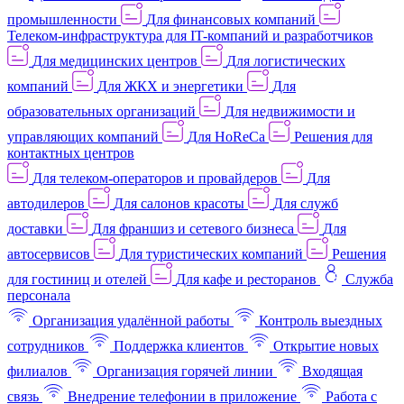
промышленности
Для финансовых компаний
Телеком-инфраструктура для IT-компаний и разработчиков
Для медицинских центров
Для логистических
компаний
Для ЖКХ и энергетики
Для
образовательных организаций
Для недвижимости и
управляющих компаний
Для HoReCa
Решения для
контактных центров
Для телеком-операторов и провайдеров
Для
автодилеров
Для салонов красоты
Для служб
доставки
Для франшиз и сетевого бизнеса
Для
автосервисов
Для туристических компаний
Решения
для гостиниц и отелей
Для кафе и ресторанов
Служба
персонала
Организация удалённой работы
Контроль выездных
сотрудников
Поддержка клиентов
Открытие новых
филиалов
Организация горячей линии
Входящая
связь
Внедрение телефонии в приложение
Работа с