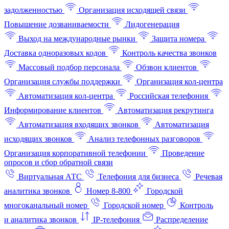
задолженностью
Организация исходящей связи
Повышение дозваниваемости
Лидогенерация
Выход на международные рынки
Защита номера
Доставка одноразовых кодов
Контроль качества звонков
Массовый подбор персонала
Обзвон клиентов
Организация службы поддержки
Организация кол-центра
Автоматизация кол-центра
Российская телефония
Информирование клиентов
Автоматизация рекрутинга
Автоматизация входящих звонков
Автоматизация
исходящих звонков
Анализ телефонных разговоров
Организация корпоративной телефонии
Проведение
опросов и сбор обратной связи
Виртуальная АТС
Телефония для бизнеса
Речевая
аналитика звонков
Номер 8-800
Городской
многоканальный номер
Городской номер
Контроль
и аналитика звонков
IP-телефония
Распределение