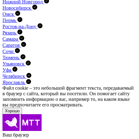
Нижний Новгород
Новосибирск
Омск
Пермь
Ростов-на-Дону
Рязань
Самара
Саратов
Сочи
Тюмень
Ульяновск
Уфа
Челябинск
Ярославль
Файл cookie – это небольшой фрагмент текста, передава­емый
в браузер с сайта, который вы посетили. Он помо­гает сайту
запомнить информацию о вас, например то, на каком языке
вы предпочитаете его просматривать.
Хорошо
Ваш браузер