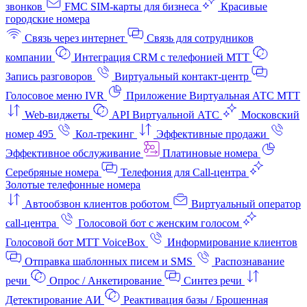
звонков
FMC SIM-карты для бизнеса
Красивые
городские номера
Связь через интернет
Связь для сотрудников
компании
Интеграция CRM с телефонией МТТ
Запись разговоров
Виртуальный контакт‑центр
Голосовое меню IVR
Приложение Виртуальная АТС МТТ
Web-виджеты
API Виртуальной АТС
Московский
номер 495
Кол-трекинг
Эффективные продажи
Эффективное обслуживание
Платиновые номера
Серебряные номера
Телефония для Call-центра
Золотые телефонные номера
Автообзвон клиентов роботом
Виртуальный оператор
call-центра
Голосовой бот с женским голосом
Голосовой бот МТТ VoiceBox
Информирование клиентов
Отправка шаблонных писем и SMS
Распознавание
речи
Опрос / Анкетирование
Синтез речи
Детектирование АИ
Реактивация базы / Брошенная