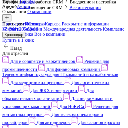
Тарифы
Тарифы
Интеграции и доработки CRM
Внедрение и настройка
Акции
Акции
CRM
Сопровождение CRM
Все интеграции
О компании
О компании
Пресс-центр
Партнерам
Партнерам
Отзывы
Карьера
Раскрытие информации
Контакты
+7 (861) 205-58-86
Лицензии
Международная деятельность
Комплаенс
и деловая этика
Все о компании
Краснодар
Купить в 1 клик
Назад
Для отраслей
Для e-commerce и маркетплейсов
Решения для
промышленности
Для финансовых компаний
Телеком-инфраструктура для IT-компаний и разработчиков
Для медицинских центров
Для логистических
компаний
Для ЖКХ и энергетики
Для
образовательных организаций
Для недвижимости и
управляющих компаний
Для HoReCa
Решения для
контактных центров
Для телеком-операторов и
провайдеров
Для автодилеров
Для салонов красоты