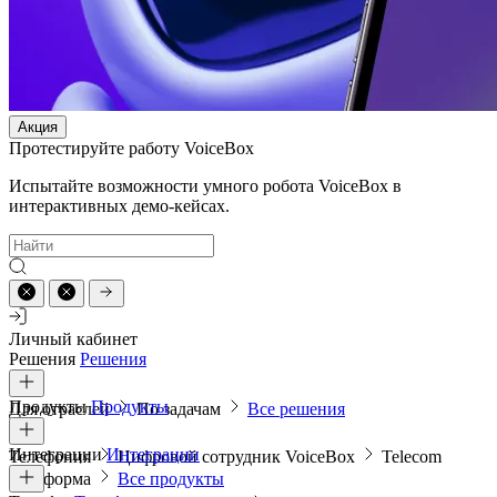
Акция
Протестируйте работу VoiceBox
Испытайте возможности умного робота VoiceBox в
интерактивных демо-кейсах.
Личный кабинет
Решения
Решения
Продукты
Продукты
Для отраслей
По задачам
Все решения
Интеграции
Интеграции
Телефония
Цифровой сотрудник VoiceBox
Telecom
платформа
Все продукты