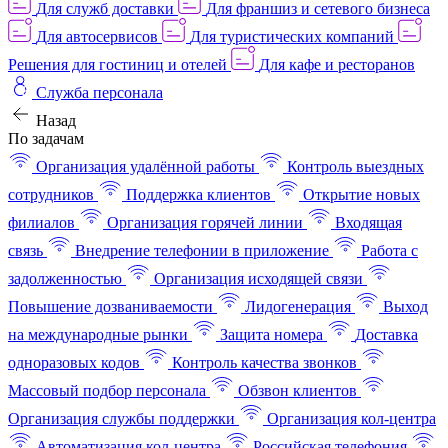
Для служб доставки
Для франшиз и сетевого бизнеса
Для автосервисов
Для туристических компаний
Решения для гостиниц и отелей
Для кафе и ресторанов
Служба персонала
Назад
По задачам
Организация удалённой работы
Контроль выездных
сотрудников
Поддержка клиентов
Открытие новых
филиалов
Организация горячей линии
Входящая
связь
Внедрение телефонии в приложение
Работа с
задолженностью
Организация исходящей связи
Повышение дозваниваемости
Лидогенерация
Выход
на международные рынки
Защита номера
Доставка
одноразовых кодов
Контроль качества звонков
Массовый подбор персонала
Обзвон клиентов
Организация службы поддержки
Организация кол-центра
Автоматизация кол-центра
Российская телефония