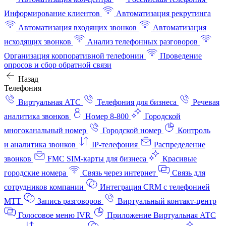
Информирование клиентов
Автоматизация рекрутинга
Автоматизация входящих звонков
Автоматизация
исходящих звонков
Анализ телефонных разговоров
Организация корпоративной телефонии
Проведение
опросов и сбор обратной связи
Назад
Телефония
Виртуальная АТС
Телефония для бизнеса
Речевая
аналитика звонков
Номер 8-800
Городской
многоканальный номер
Городской номер
Контроль
и аналитика звонков
IP-телефония
Распределение
звонков
FMC SIM-карты для бизнеса
Красивые
городские номера
Связь через интернет
Связь для
сотрудников компании
Интеграция CRM с телефонией
МТТ
Запись разговоров
Виртуальный контакт‑центр
Голосовое меню IVR
Приложение Виртуальная АТС