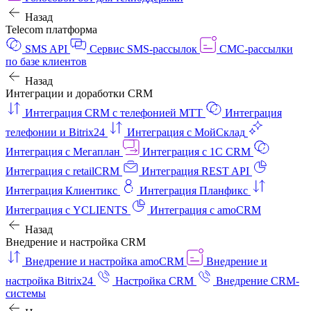
Назад
Telecom платформа
SMS API
Сервис SMS-рассылок
СМС-рассылки
по базе клиентов
Назад
Интеграции и доработки CRM
Интеграция CRM с телефонией МТТ
Интеграция
телефонии и Bitrix24
Интеграция с МойСклад
Интеграция с Мегаплан
Интеграция с 1C CRM
Интеграция с retailCRM
Интеграция REST API
Интеграция Клиентикс
Интеграция Планфикс
Интеграция с YCLIENTS
Интеграция с amoCRM
Назад
Внедрение и настройка CRM
Внедрение и настройка amoCRM
Внедрение и
настройка Bitrix24
Настройка CRM
Внедрение CRM-
системы