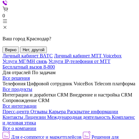
0
Ваш город
Краснодар
?
Верно
Нет, другой
Личный кабинет ВАТС
Личный кабинет МТТ Voicebox
Услуги МГ/МН связь
Услуги IP-телефония от МТТ
Бесплатный вызов 8-800
Для отраслей
По задачам
Все решения
Телефония
Цифровой сотрудник VoiceBox
Telecom платформа
Все продукты
Интеграции и доработки CRM
Внедрение и настройка CRM
Сопровождение CRM
Все интеграции
Пресс-центр
Отзывы
Карьера
Раскрытие информации
Контакты
Лицензии
Международная деятельность
Комплаенс
и деловая этика
Все о компании
Для e-commerce и маркетплейсов
Решения для