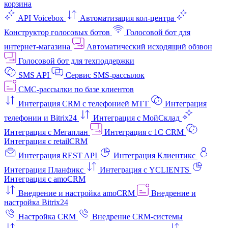
корзина
API Voicebox
Автоматизация кол‑центра
Конструктор голосовых ботов
Голосовой бот для
интернет‑магазина
Автоматический исходящий обзвон
Голосовой бот для техподдержки
SMS API
Сервис SMS-рассылок
СМС-рассылки по базе клиентов
Интеграция CRM с телефонией МТТ
Интеграция
телефонии и Bitrix24
Интеграция с МойСклад
Интеграция с Мегаплан
Интеграция с 1C CRM
Интеграция с retailCRM
Интеграция REST API
Интеграция Клиентикс
Интеграция Планфикс
Интеграция с YCLIENTS
Интеграция с amoCRM
Внедрение и настройка amoCRM
Внедрение и
настройка Bitrix24
Настройка CRM
Внедрение CRM-системы