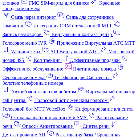
звонков
FMC SIM-карты для бизнеса
Красивые
городские номера
Связь через интернет
Связь для сотрудников
компании
Интеграция CRM с телефонией МТТ
Запись разговоров
Виртуальный контакт‑центр
Голосовое меню IVR
Приложение Виртуальная АТС МТТ
Web-виджеты
API Виртуальной АТС
Московский
номер 495
Кол-трекинг
Эффективные продажи
Эффективное обслуживание
Платиновые номера
Серебряные номера
Телефония для Call-центра
Золотые телефонные номера
Автообзвон клиентов роботом
Виртуальный оператор
call-центра
Голосовой бот с женским голосом
Голосовой бот МТТ VoiceBox
Информирование клиентов
Отправка шаблонных писем и SMS
Распознавание
речи
Опрос / Анкетирование
Синтез речи
Детектирование АИ
Реактивация базы / Брошенная