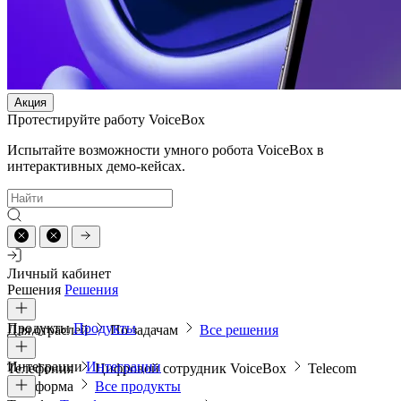
Акция
Протестируйте работу VoiceBox
Испытайте возможности умного робота VoiceBox в
интерактивных демо-кейсах.
Личный кабинет
Решения
Решения
Продукты
Продукты
Для отраслей
По задачам
Все решения
Интеграции
Интеграции
Телефония
Цифровой сотрудник VoiceBox
Telecom
платформа
Все продукты