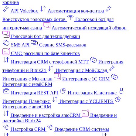
корзина
API Voicebox
Автоматизация кол‑центра
Конструктор голосовых ботов
Голосовой бот для
интернет‑магазина
Автоматический исходящий обзвон
Голосовой бот для техподдержки
SMS API
Сервис SMS-рассылок
СМС-рассылки по базе клиентов
Интеграция CRM с телефонией МТТ
Интеграция
телефонии и Bitrix24
Интеграция с МойСклад
Интеграция с Мегаплан
Интеграция с 1C CRM
Интеграция с retailCRM
Интеграция REST API
Интеграция Клиентикс
Интеграция Планфикс
Интеграция с YCLIENTS
Интеграция с amoCRM
Внедрение и настройка amoCRM
Внедрение и
настройка Bitrix24
Настройка CRM
Внедрение CRM-системы