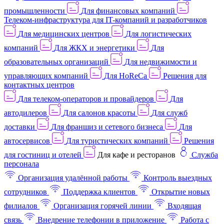
промышленности
Для финансовых компаний
Телеком-инфраструктура для IT-компаний и разработчиков
Для медицинских центров
Для логистических
компаний
Для ЖКХ и энергетики
Для
образовательных организаций
Для недвижимости и
управляющих компаний
Для HoReCa
Решения для
контактных центров
Для телеком-операторов и провайдеров
Для
автодилеров
Для салонов красоты
Для служб
доставки
Для франшиз и сетевого бизнеса
Для
автосервисов
Для туристических компаний
Решения
для гостиниц и отелей
Для кафе и ресторанов
Служба
персонала
Организация удалённой работы
Контроль выездных
сотрудников
Поддержка клиентов
Открытие новых
филиалов
Организация горячей линии
Входящая
связь
Внедрение телефонии в приложение
Работа с