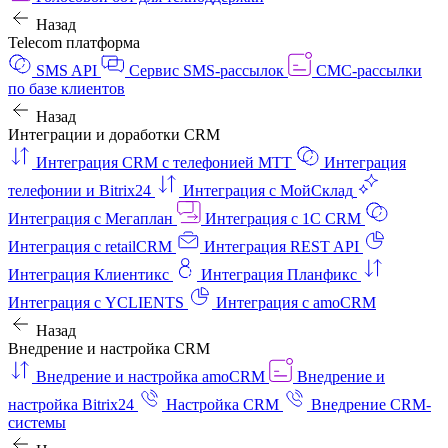
Назад
Telecom платформа
SMS API
Сервис SMS-рассылок
СМС-рассылки
по базе клиентов
Назад
Интеграции и доработки CRM
Интеграция CRM с телефонией МТТ
Интеграция
телефонии и Bitrix24
Интеграция с МойСклад
Интеграция с Мегаплан
Интеграция с 1C CRM
Интеграция с retailCRM
Интеграция REST API
Интеграция Клиентикс
Интеграция Планфикс
Интеграция с YCLIENTS
Интеграция с amoCRM
Назад
Внедрение и настройка CRM
Внедрение и настройка amoCRM
Внедрение и
настройка Bitrix24
Настройка CRM
Внедрение CRM-
системы