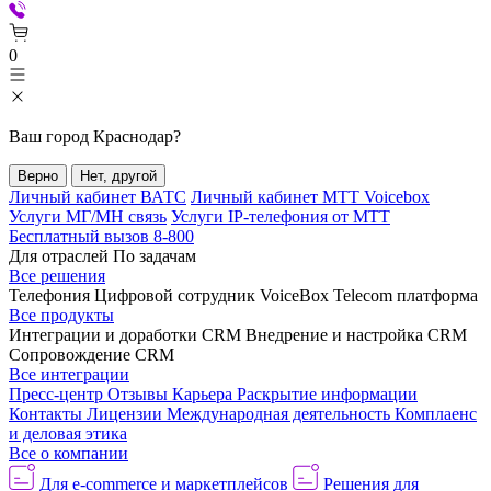
0
Ваш город
Краснодар
?
Верно
Нет, другой
Личный кабинет ВАТС
Личный кабинет МТТ Voicebox
Услуги МГ/МН связь
Услуги IP-телефония от МТТ
Бесплатный вызов 8-800
Для отраслей
По задачам
Все решения
Телефония
Цифровой сотрудник VoiceBox
Telecom платформа
Все продукты
Интеграции и доработки CRM
Внедрение и настройка CRM
Сопровождение CRM
Все интеграции
Пресс-центр
Отзывы
Карьера
Раскрытие информации
Контакты
Лицензии
Международная деятельность
Комплаенс
и деловая этика
Все о компании
Для e-commerce и маркетплейсов
Решения для