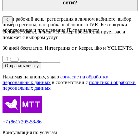
вопроса.
сети?
Один рабочий день: регистрация в личном кабинете, выбор
номера региона, настройка шаблонного IVR. Без покупки
оборудования и привлечения IT-специалиста.
Оставьте заявку, и наш менеджер проконсультирует вас и
поможет с выбором услуг
30 дней бесплатно. Интеграция с r_keeper, iiko и YCLIENTS.
Отправить заявку
Нажимая на кнопку, я даю
согласие на обработку
персональных данных
в соответствии с
политикой обработки
персональных данных
+7 (861) 205-58-86
Консультация по услугам