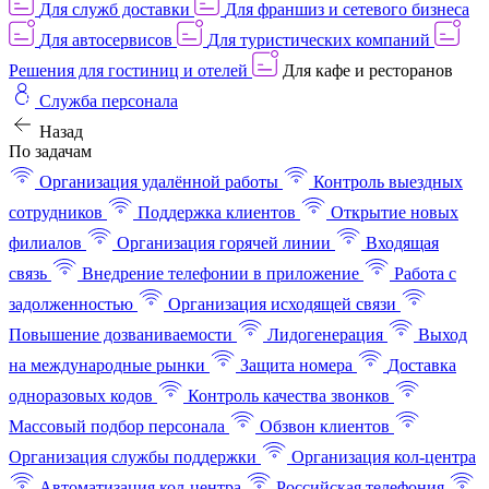
Для служб доставки
Для франшиз и сетевого бизнеса
Для автосервисов
Для туристических компаний
Решения для гостиниц и отелей
Для кафе и ресторанов
Служба персонала
Назад
По задачам
Организация удалённой работы
Контроль выездных
сотрудников
Поддержка клиентов
Открытие новых
филиалов
Организация горячей линии
Входящая
связь
Внедрение телефонии в приложение
Работа с
задолженностью
Организация исходящей связи
Повышение дозваниваемости
Лидогенерация
Выход
на международные рынки
Защита номера
Доставка
одноразовых кодов
Контроль качества звонков
Массовый подбор персонала
Обзвон клиентов
Организация службы поддержки
Организация кол-центра
Автоматизация кол-центра
Российская телефония