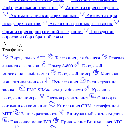
Информирование клиентов
Автоматизация рекрутинга
Автоматизация входящих звонков
Автоматизация
исходящих звонков
Анализ телефонных разговоров
Организация корпоративной телефонии
Проведение
опросов и сбор обратной связи
Назад
Телефония
Виртуальная АТС
Телефония для бизнеса
Речевая
аналитика звонков
Номер 8-800
Городской
многоканальный номер
Городской номер
Контроль
и аналитика звонков
IP-телефония
Распределение
звонков
FMC SIM-карты для бизнеса
Красивые
городские номера
Связь через интернет
Связь для
сотрудников компании
Интеграция CRM с телефонией
МТТ
Запись разговоров
Виртуальный контакт‑центр
Голосовое меню IVR
Приложение Виртуальная АТС