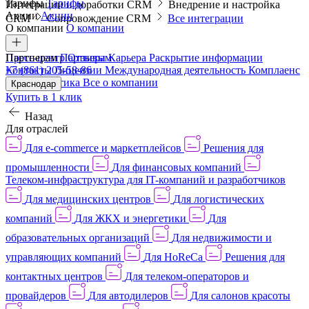
Тарифы
Тарифы
Интеграции и доработки CRM
Внедрение и настройка
Акции
Акции
CRM
Сопровождение CRM
Все интеграции
О компании
О компании
Пресс-центр
Партнерам
Партнерам
Отзывы
Карьера
Раскрытие информации
Контакты
+7 (861) 205-58-86
Лицензии
Международная деятельность
Комплаенс
и деловая этика
Все о компании
Краснодар
Купить в 1 клик
Назад
Для отраслей
Для e-commerce и маркетплейсов
Решения для
промышленности
Для финансовых компаний
Телеком-инфраструктура для IT-компаний и разработчиков
Для медицинских центров
Для логистических
компаний
Для ЖКХ и энергетики
Для
образовательных организаций
Для недвижимости и
управляющих компаний
Для HoReCa
Решения для
контактных центров
Для телеком-операторов и
провайдеров
Для автодилеров
Для салонов красоты