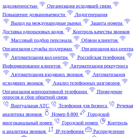
задолженностью
Организация исходящей связи
Повышение дозваниваемости
Лидогенерация
Выход на международные рынки
Защита номера
Доставка одноразовых кодов
Контроль качества звонков
Массовый подбор персонала
Обзвон клиентов
Организация службы поддержки
Организация кол-центра
Автоматизация кол-центра
Российская телефония
Информирование клиентов
Автоматизация рекрутинга
Автоматизация входящих звонков
Автоматизация
исходящих звонков
Анализ телефонных разговоров
Организация корпоративной телефонии
Проведение
опросов и сбор обратной связи
Виртуальная АТС
Телефония для бизнеса
Речевая
аналитика звонков
Номер 8-800
Городской
многоканальный номер
Городской номер
Контроль
и аналитика звонков
IP-телефония
Распределение