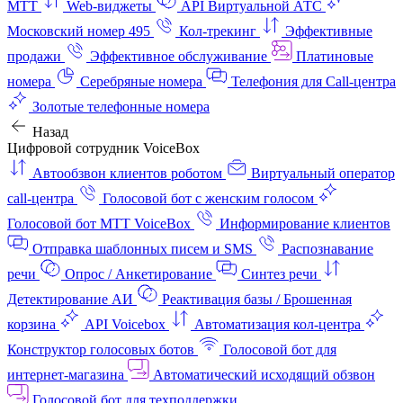
МТТ
Web-виджеты
API Виртуальной АТС
Московский номер 495
Кол-трекинг
Эффективные
продажи
Эффективное обслуживание
Платиновые
номера
Серебряные номера
Телефония для Call-центра
Золотые телефонные номера
Назад
Цифровой сотрудник VoiceBox
Автообзвон клиентов роботом
Виртуальный оператор
call-центра
Голосовой бот с женским голосом
Голосовой бот МТТ VoiceBox
Информирование клиентов
Отправка шаблонных писем и SMS
Распознавание
речи
Опрос / Анкетирование
Синтез речи
Детектирование АИ
Реактивация базы / Брошенная
корзина
API Voicebox
Автоматизация кол‑центра
Конструктор голосовых ботов
Голосовой бот для
интернет‑магазина
Автоматический исходящий обзвон
Голосовой бот для техподдержки