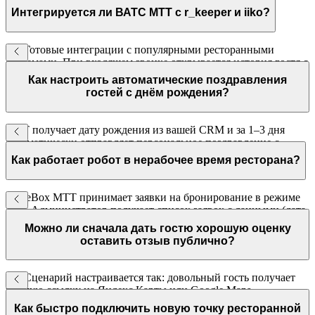
Интегрируется ли ВАТС МТТ с r_keeper и iiko?
Да. Готовые интеграции с популярными ресторанными
системами. При входящем звонке открывается история гостя с
данными о предыдущих визитах и предпочтениях.
Как настроить автоматические поздравления
гостей с днём рождения?
МТТ получает дату рождения из вашей CRM и за 1–3 дня
автоматически отправляет персональное поздравление с
промокодом или специальным предложением.
Как работает робот в нерабочее время ресторана?
VoiceBox МТТ принимает заявки на бронирование в режиме
24/7. Администратор получает список заявок с данными (дата,
время, количество гостей) для подтверждения при открытии.
Можно ли сначала дать гостю хорошую оценку
оставить отзыв публично?
Да. Сценарий настраивается так: довольный гость получает
прямую ссылку на Яндекс.Карты или Google Maps.
Недовольный — переводится на менеджера для решения
Как быстро подключить новую точку ресторанной