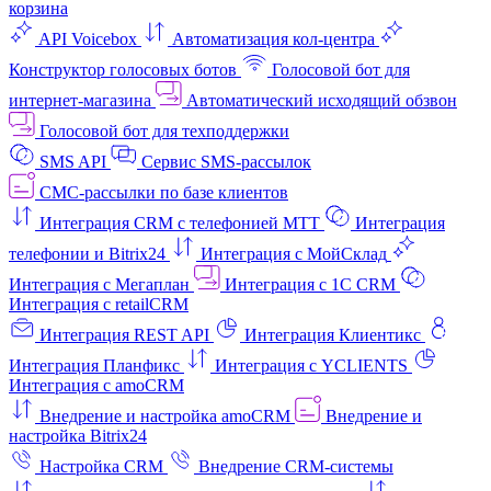
корзина
API Voicebox
Автоматизация кол‑центра
Конструктор голосовых ботов
Голосовой бот для
интернет‑магазина
Автоматический исходящий обзвон
Голосовой бот для техподдержки
SMS API
Сервис SMS-рассылок
СМС-рассылки по базе клиентов
Интеграция CRM с телефонией МТТ
Интеграция
телефонии и Bitrix24
Интеграция с МойСклад
Интеграция с Мегаплан
Интеграция с 1C CRM
Интеграция с retailCRM
Интеграция REST API
Интеграция Клиентикс
Интеграция Планфикс
Интеграция с YCLIENTS
Интеграция с amoCRM
Внедрение и настройка amoCRM
Внедрение и
настройка Bitrix24
Настройка CRM
Внедрение CRM-системы