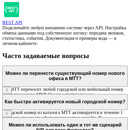
REST API
Подключайте любую внешнюю систему через API. Настройка
обмена данными под собственную логику: передача звонков,
статистика, события. Документация и примеры кода — в
личном кабинете.
Часто задаваемые вопросы
Можно ли перенести существующий номер нового
офиса в МТТ?
Да. МТТ переносит любой городской или мобильный номер
через процедуру MNP. Номер остаётся тем же,
функциональность ВАТС добавляется автоматически.
Как быстро активируется новый городской номер?
Городской номер из каталога МТТ активируется в течение 1
рабочего дня после оформления заявки онлайн. В
большинстве случаев — в течение нескольких часов.
Можно ли использовать один и тот же сценарий