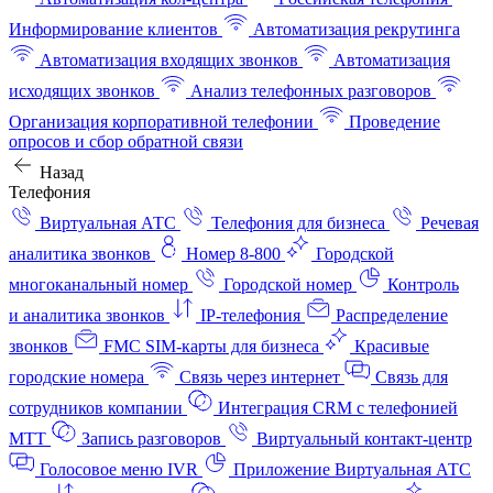
Информирование клиентов
Автоматизация рекрутинга
Автоматизация входящих звонков
Автоматизация
исходящих звонков
Анализ телефонных разговоров
Организация корпоративной телефонии
Проведение
опросов и сбор обратной связи
Назад
Телефония
Виртуальная АТС
Телефония для бизнеса
Речевая
аналитика звонков
Номер 8-800
Городской
многоканальный номер
Городской номер
Контроль
и аналитика звонков
IP-телефония
Распределение
звонков
FMC SIM-карты для бизнеса
Красивые
городские номера
Связь через интернет
Связь для
сотрудников компании
Интеграция CRM с телефонией
МТТ
Запись разговоров
Виртуальный контакт‑центр
Голосовое меню IVR
Приложение Виртуальная АТС