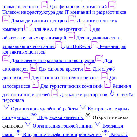
промышленности
Для финансовых компаний
Телеком-инфраструктура для IT-компаний и разработчиков
Для медицинских центров
Для логистических
компаний
Для ЖКХ и энергетики
Для
образовательных организаций
Для недвижимости и
управляющих компаний
Для HoReCa
Решения для
контактных центров
Для телеком-операторов и провайдеров
Для
автодилеров
Для салонов красоты
Для служб
доставки
Для франшиз и сетевого бизнеса
Для
автосервисов
Для туристических компаний
Решения
для гостиниц и отелей
Для кафе и ресторанов
Служба
персонала
Организация удалённой работы
Контроль выездных
сотрудников
Поддержка клиентов
Открытие новых
филиалов
Организация горячей линии
Входящая
связь
Внедрение телефонии в приложение
Работа с