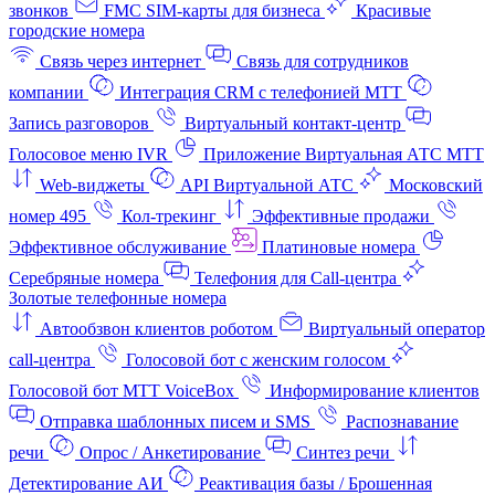
звонков
FMC SIM-карты для бизнеса
Красивые
городские номера
Связь через интернет
Связь для сотрудников
компании
Интеграция CRM с телефонией МТТ
Запись разговоров
Виртуальный контакт‑центр
Голосовое меню IVR
Приложение Виртуальная АТС МТТ
Web-виджеты
API Виртуальной АТС
Московский
номер 495
Кол-трекинг
Эффективные продажи
Эффективное обслуживание
Платиновые номера
Серебряные номера
Телефония для Call-центра
Золотые телефонные номера
Автообзвон клиентов роботом
Виртуальный оператор
call-центра
Голосовой бот с женским голосом
Голосовой бот МТТ VoiceBox
Информирование клиентов
Отправка шаблонных писем и SMS
Распознавание
речи
Опрос / Анкетирование
Синтез речи
Детектирование АИ
Реактивация базы / Брошенная