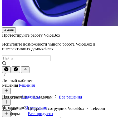
Акция
Протестируйте работу VoiceBox
Испытайте возможности умного робота VoiceBox в
интерактивных демо-кейсах.
Личный кабинет
Решения
Решения
Продукты
Продукты
Для отраслей
По задачам
Все решения
Интеграции
Интеграции
Телефония
Цифровой сотрудник VoiceBox
Telecom
платформа
Все продукты