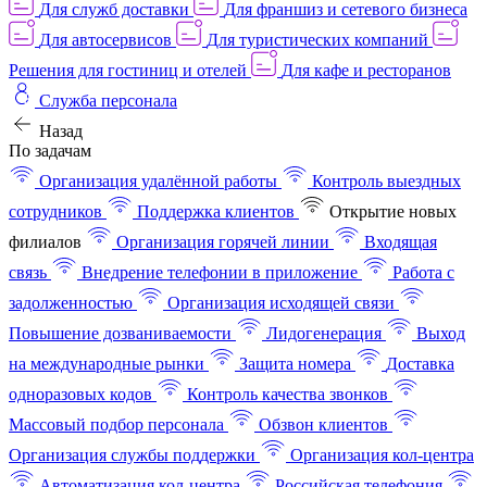
Для служб доставки
Для франшиз и сетевого бизнеса
Для автосервисов
Для туристических компаний
Решения для гостиниц и отелей
Для кафе и ресторанов
Служба персонала
Назад
По задачам
Организация удалённой работы
Контроль выездных
сотрудников
Поддержка клиентов
Открытие новых
филиалов
Организация горячей линии
Входящая
связь
Внедрение телефонии в приложение
Работа с
задолженностью
Организация исходящей связи
Повышение дозваниваемости
Лидогенерация
Выход
на международные рынки
Защита номера
Доставка
одноразовых кодов
Контроль качества звонков
Массовый подбор персонала
Обзвон клиентов
Организация службы поддержки
Организация кол-центра
Автоматизация кол-центра
Российская телефония