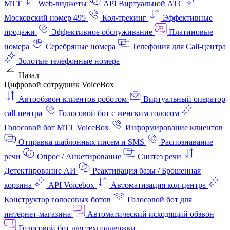
МТТ
Web-виджеты
API Виртуальной АТС
Московский номер 495
Кол-трекинг
Эффективные
продажи
Эффективное обслуживание
Платиновые
номера
Серебряные номера
Телефония для Call-центра
Золотые телефонные номера
Назад
Цифровой сотрудник VoiceBox
Автообзвон клиентов роботом
Виртуальный оператор
call-центра
Голосовой бот с женским голосом
Голосовой бот МТТ VoiceBox
Информирование клиентов
Отправка шаблонных писем и SMS
Распознавание
речи
Опрос / Анкетирование
Синтез речи
Детектирование АИ
Реактивация базы / Брошенная
корзина
API Voicebox
Автоматизация кол‑центра
Конструктор голосовых ботов
Голосовой бот для
интернет‑магазина
Автоматический исходящий обзвон
Голосовой бот для техподдержки