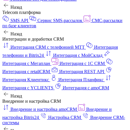
Назад
Telecom платформа
SMS API
Сервис SMS-рассылок
СМС-рассылки
по базе клиентов
Назад
Интеграции и доработки CRM
Интеграция CRM с телефонией МТТ
Интеграция
телефонии и Bitrix24
Интеграция с МойСклад
Интеграция с Мегаплан
Интеграция с 1C CRM
Интеграция с retailCRM
Интеграция REST API
Интеграция Клиентикс
Интеграция Планфикс
Интеграция с YCLIENTS
Интеграция с amoCRM
Назад
Внедрение и настройка CRM
Внедрение и настройка amoCRM
Внедрение и
настройка Bitrix24
Настройка CRM
Внедрение CRM-
системы