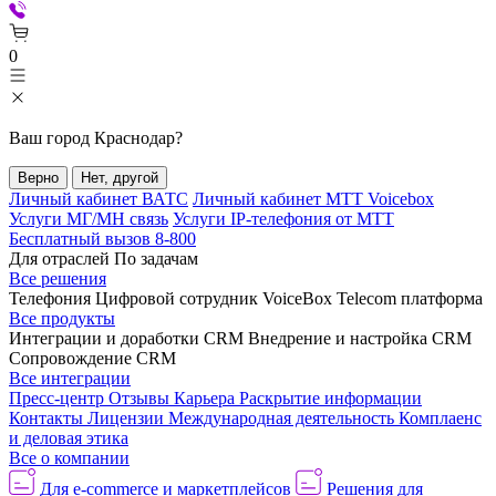
0
Ваш город
Краснодар
?
Верно
Нет, другой
Личный кабинет ВАТС
Личный кабинет МТТ Voicebox
Услуги МГ/МН связь
Услуги IP-телефония от МТТ
Бесплатный вызов 8-800
Для отраслей
По задачам
Все решения
Телефония
Цифровой сотрудник VoiceBox
Telecom платформа
Все продукты
Интеграции и доработки CRM
Внедрение и настройка CRM
Сопровождение CRM
Все интеграции
Пресс-центр
Отзывы
Карьера
Раскрытие информации
Контакты
Лицензии
Международная деятельность
Комплаенс
и деловая этика
Все о компании
Для e-commerce и маркетплейсов
Решения для