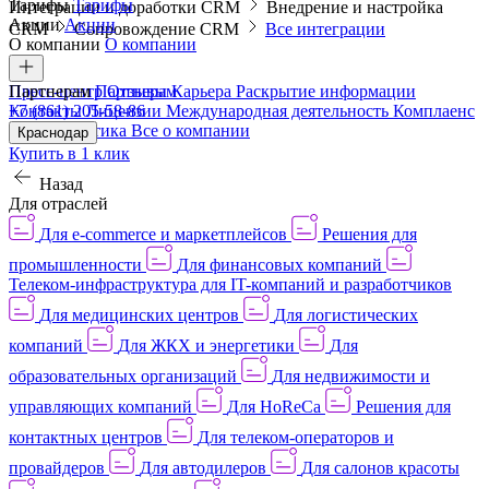
Тарифы
Тарифы
Интеграции и доработки CRM
Внедрение и настройка
Акции
Акции
CRM
Сопровождение CRM
Все интеграции
О компании
О компании
Пресс-центр
Партнерам
Партнерам
Отзывы
Карьера
Раскрытие информации
Контакты
+7 (861) 205-58-86
Лицензии
Международная деятельность
Комплаенс
и деловая этика
Все о компании
Краснодар
Купить в 1 клик
Назад
Для отраслей
Для e-commerce и маркетплейсов
Решения для
промышленности
Для финансовых компаний
Телеком-инфраструктура для IT-компаний и разработчиков
Для медицинских центров
Для логистических
компаний
Для ЖКХ и энергетики
Для
образовательных организаций
Для недвижимости и
управляющих компаний
Для HoReCa
Решения для
контактных центров
Для телеком-операторов и
провайдеров
Для автодилеров
Для салонов красоты