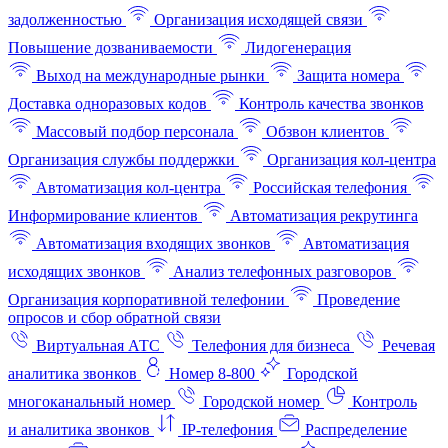
задолженностью
Организация исходящей связи
Повышение дозваниваемости
Лидогенерация
Выход на международные рынки
Защита номера
Доставка одноразовых кодов
Контроль качества звонков
Массовый подбор персонала
Обзвон клиентов
Организация службы поддержки
Организация кол-центра
Автоматизация кол-центра
Российская телефония
Информирование клиентов
Автоматизация рекрутинга
Автоматизация входящих звонков
Автоматизация
исходящих звонков
Анализ телефонных разговоров
Организация корпоративной телефонии
Проведение
опросов и сбор обратной связи
Виртуальная АТС
Телефония для бизнеса
Речевая
аналитика звонков
Номер 8-800
Городской
многоканальный номер
Городской номер
Контроль
и аналитика звонков
IP-телефония
Распределение