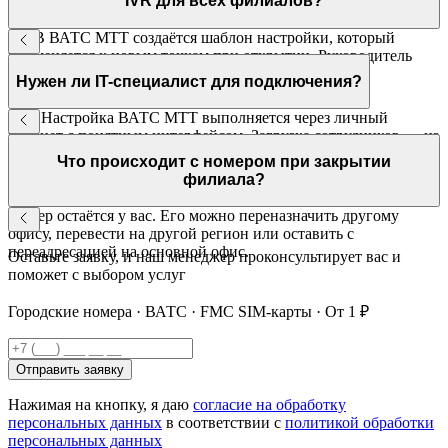
IVR для всех филиалов?
Да. В ВАТС МТТ создаётся шаблон настройки, который
применяется к новым точкам при открытии. Руководитель
адаптирует под нужды каждого офиса — без
Нужен ли IT-специалист для подключения?
программирования.
Нет. Настройка ВАТС МТТ выполняется через личный
кабинет с понятным интерфейсом. Загрузка сотрудников — из
Excel-файла. Служба поддержки МТТ доступна 24/7.
Что происходит с номером при закрытии
филиала?
Номер остаётся у вас. Его можно переназначить другому
офису, перевести на другой регион или оставить с
переадресацией на основной офис.
Оставьте заявку, и наш менеджер проконсультирует вас и
поможет с выбором услуг
Городские номера · ВАТС · FMC SIM-карты · От 1 ₽
Отправить заявку
Нажимая на кнопку, я даю
согласие на обработку
персональных данных
в соответствии с
политикой обработки
персональных данных