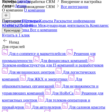
Тарифы
Тарифы
Интеграции и доработки CRM
Внедрение и настройка
Акции
Акции
CRM
Сопровождение CRM
Все интеграции
О компании
О компании
Пресс-центр
Партнерам
Партнерам
Отзывы
Карьера
Раскрытие информации
Контакты
+7 (861) 205-58-86
Лицензии
Международная деятельность
Комплаенс
и деловая этика
Все о компании
Краснодар
Купить в 1 клик
Назад
Для отраслей
Для e-commerce и маркетплейсов
Решения для
промышленности
Для финансовых компаний
Телеком-инфраструктура для IT-компаний и разработчиков
Для медицинских центров
Для логистических
компаний
Для ЖКХ и энергетики
Для
образовательных организаций
Для недвижимости и
управляющих компаний
Для HoReCa
Решения для
контактных центров
Для телеком-операторов и
провайдеров
Для автодилеров
Для салонов красоты