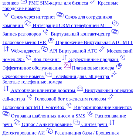
звонков
FMC SIM-карты для бизнеса
Красивые
городские номера
Связь через интернет
Связь для сотрудников
компании
Интеграция CRM с телефонией МТТ
Запись разговоров
Виртуальный контакт‑центр
Голосовое меню IVR
Приложение Виртуальная АТС МТТ
Web-виджеты
API Виртуальной АТС
Московский
номер 495
Кол-трекинг
Эффективные продажи
Эффективное обслуживание
Платиновые номера
Серебряные номера
Телефония для Call-центра
Золотые телефонные номера
Автообзвон клиентов роботом
Виртуальный оператор
call-центра
Голосовой бот с женским голосом
Голосовой бот МТТ VoiceBox
Информирование клиентов
Отправка шаблонных писем и SMS
Распознавание
речи
Опрос / Анкетирование
Синтез речи
Детектирование АИ
Реактивация базы / Брошенная