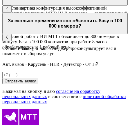
Да. Стандартная конфигурация высокоэффективной
исходящей кампании МТТ: HLR-проверка → авторизованный
вызов → карусель номеров → детектор автоответчиков. Все
За сколько времени можно обзвонить базу в 100
инструменты работают вместе.
000 номеров?
Голосовой робот с ИИ МТТ обзванивает до 300 номеров в
минуту. База в 100 000 контактов при работе 8 часов
обрабатывается за 1 рабочий день.
Оставьте заявку, и наш менеджер проконсультирует вас и
поможет с выбором услуг
Авт. вызов · Карусель · HLR · Детектор · От 1 ₽
Отправить заявку
Нажимая на кнопку, я даю
согласие на обработку
персональных данных
в соответствии с
политикой обработки
персональных данных