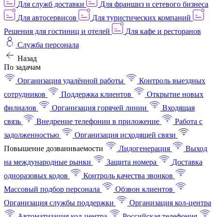
Для служб доставки
Для франшиз и сетевого бизнеса
Для автосервисов
Для туристических компаний
Решения для гостиниц и отелей
Для кафе и ресторанов
Служба персонала
Назад
По задачам
Организация удалённой работы
Контроль выездных
сотрудников
Поддержка клиентов
Открытие новых
филиалов
Организация горячей линии
Входящая
связь
Внедрение телефонии в приложение
Работа с
задолженностью
Организация исходящей связи
Повышение дозваниваемости
Лидогенерация
Выход
на международные рынки
Защита номера
Доставка
одноразовых кодов
Контроль качества звонков
Массовый подбор персонала
Обзвон клиентов
Организация службы поддержки
Организация кол-центра
Автоматизация кол-центра
Российская телефония