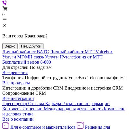
0
Ваш город
Краснодар
?
Верно
Нет, другой
Личный кабинет ВАТС
Личный кабинет МТТ Voicebox
Услуги МГ/МН связь
Услуги IP-телефония от МТТ
Бесплатный вызов 8-800
Для отраслей
По задачам
Все решения
Телефония
Цифровой сотрудник VoiceBox
Telecom платформа
Все продукты
Интеграции и доработки CRM
Внедрение и настройка CRM
Сопровождение CRM
Все интеграции
Пресс-центр
Отзывы
Карьера
Раскрытие информации
Контакты
Лицензии
Международная деятельность
Комплаенс
и деловая этика
Все о компании
Для e-commerce и маркетплейсов
Решения для