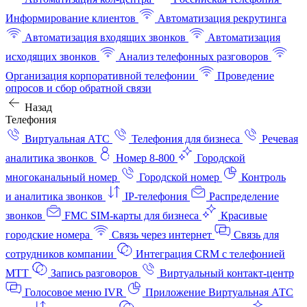
Информирование клиентов
Автоматизация рекрутинга
Автоматизация входящих звонков
Автоматизация
исходящих звонков
Анализ телефонных разговоров
Организация корпоративной телефонии
Проведение
опросов и сбор обратной связи
Назад
Телефония
Виртуальная АТС
Телефония для бизнеса
Речевая
аналитика звонков
Номер 8-800
Городской
многоканальный номер
Городской номер
Контроль
и аналитика звонков
IP-телефония
Распределение
звонков
FMC SIM-карты для бизнеса
Красивые
городские номера
Связь через интернет
Связь для
сотрудников компании
Интеграция CRM с телефонией
МТТ
Запись разговоров
Виртуальный контакт‑центр
Голосовое меню IVR
Приложение Виртуальная АТС