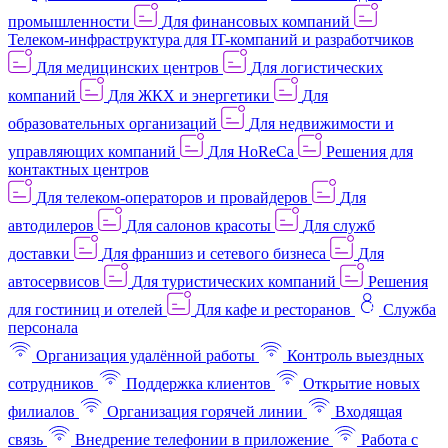
промышленности
Для финансовых компаний
Телеком-инфраструктура для IT-компаний и разработчиков
Для медицинских центров
Для логистических
компаний
Для ЖКХ и энергетики
Для
образовательных организаций
Для недвижимости и
управляющих компаний
Для HoReCa
Решения для
контактных центров
Для телеком-операторов и провайдеров
Для
автодилеров
Для салонов красоты
Для служб
доставки
Для франшиз и сетевого бизнеса
Для
автосервисов
Для туристических компаний
Решения
для гостиниц и отелей
Для кафе и ресторанов
Служба
персонала
Организация удалённой работы
Контроль выездных
сотрудников
Поддержка клиентов
Открытие новых
филиалов
Организация горячей линии
Входящая
связь
Внедрение телефонии в приложение
Работа с