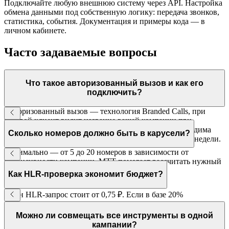
Подключайте любую внешнюю систему через API. Настройка
обмена данными под собственную логику: передача звонков,
статистика, события. Документация и примеры кода — в
личном кабинете.
Часто задаваемые вопросы
Что такое авторизованный вызов и как его
подключить?
Авторизованный вызов — технология Branded Calls, при
которой клиент видит название вашей компании при
входящем звонке. Подключается через МТТ — необходима
Сколько номеров должно быть в карусели?
верификация бренда у операторов связи. Срок — 1–2 недели.
Оптимально — от 5 до 20 номеров в зависимости от
интенсивности кампании. МТТ помогает рассчитать нужный
пул и настроить логику ротации.
Как HLR-проверка экономит бюджет?
Один HLR-запрос стоит от 0,75 ₽. Если в базе 20%
неактивных номеров, проверка экономит 20% бюджета на
звонки — при большом объёме это тысячи рублей на каждую
Можно ли совмещать все инструменты в одной
кампанию.
кампании?