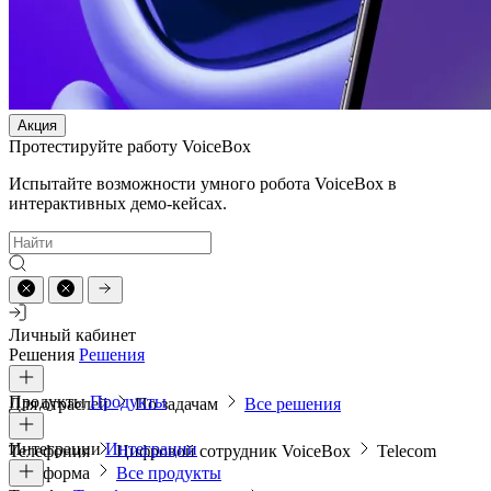
Акция
Протестируйте работу VoiceBox
Испытайте возможности умного робота VoiceBox в
интерактивных демо-кейсах.
Личный кабинет
Решения
Решения
Продукты
Продукты
Для отраслей
По задачам
Все решения
Интеграции
Интеграции
Телефония
Цифровой сотрудник VoiceBox
Telecom
платформа
Все продукты