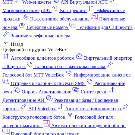
МТТ
Web-виджеты
API Виртуальной АТС
Московский номер 495
Кол-трекинг
Эффективные
продажи
Эффективное обслуживание
Платиновые
номера
Серебряные номера
Телефония для Call-центра
Золотые телефонные номера
Назад
Цифровой сотрудник VoiceBox
Автообзвон клиентов роботом
Виртуальный оператор
call-центра
Голосовой бот с женским голосом
Голосовой бот МТТ VoiceBox
Информирование клиентов
Отправка шаблонных писем и SMS
Распознавание
речи
Опрос / Анкетирование
Синтез речи
Детектирование АИ
Реактивация базы / Брошенная
корзина
API Voicebox
Автоматизация кол‑центра
Конструктор голосовых ботов
Голосовой бот для
интернет‑магазина
Автоматический исходящий обзвон
Голосовой бот для техподдержки