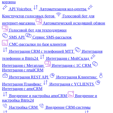
корзина
API Voicebox
Автоматизация кол‑центра
Конструктор голосовых ботов
Голосовой бот для
интернет‑магазина
Автоматический исходящий обзвон
Голосовой бот для техподдержки
SMS API
Сервис SMS-рассылок
СМС-рассылки по базе клиентов
Интеграция CRM с телефонией МТТ
Интеграция
телефонии и Bitrix24
Интеграция с МойСклад
Интеграция с Мегаплан
Интеграция с 1C CRM
Интеграция с retailCRM
Интеграция REST API
Интеграция Клиентикс
Интеграция Планфикс
Интеграция с YCLIENTS
Интеграция с amoCRM
Внедрение и настройка amoCRM
Внедрение и
настройка Bitrix24
Настройка CRM
Внедрение CRM-системы