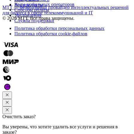
Коды мобильных операторов
Все продукты
МТТ — федеральный провайдер интеллектуальных решений
Способы оплаты
для бизнеса в сфере телекоммуникаций и IT
Уведомления
© 2026 МТТ. Все права защищены.
Служба поддержки
Политика обработки персональных данных
Политика обработки cookie-файлов
Очистить заказ?
Вы уверены, что хотите удалить все услуги и решения в
заказе?