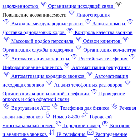
задолженностью
Организация исходящей связи
Повышение дозваниваемости
Лидогенерация
Выход на международные рынки
Защита номера
Доставка одноразовых кодов
Контроль качества звонков
Массовый подбор персонала
Обзвон клиентов
Организация службы поддержки
Организация кол-центра
Автоматизация кол-центра
Российская телефония
Информирование клиентов
Автоматизация рекрутинга
Автоматизация входящих звонков
Автоматизация
исходящих звонков
Анализ телефонных разговоров
Организация корпоративной телефонии
Проведение
опросов и сбор обратной связи
Виртуальная АТС
Телефония для бизнеса
Речевая
аналитика звонков
Номер 8-800
Городской
многоканальный номер
Городской номер
Контроль
и аналитика звонков
IP-телефония
Распределение