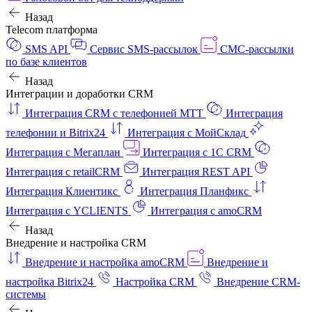
Назад
Telecom платформа
SMS API
Сервис SMS-рассылок
СМС-рассылки
по базе клиентов
Назад
Интеграции и доработки CRM
Интеграция CRM с телефонией МТТ
Интеграция
телефонии и Bitrix24
Интеграция с МойСклад
Интеграция с Мегаплан
Интеграция с 1C CRM
Интеграция с retailCRM
Интеграция REST API
Интеграция Клиентикс
Интеграция Планфикс
Интеграция с YCLIENTS
Интеграция с amoCRM
Назад
Внедрение и настройка CRM
Внедрение и настройка amoCRM
Внедрение и
настройка Bitrix24
Настройка CRM
Внедрение CRM-
системы