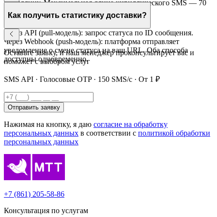
кириллицу. Максимальная длина кириллического SMS — 70
символов, латинского — 160 символов.
Как получить статистику доставки?
Через API (pull-модель): запрос статуса по ID сообщения.
Через Webhook (push-модель): платформа отправляет
уведомление о смене статуса на ваш URL. Оба способа
Оставьте заявку, и наш менеджер проконсультирует вас и
доступны одновременно.
поможет с выбором услуг
SMS API · Голосовые OTP · 150 SMS/с · От 1 ₽
Отправить заявку
Нажимая на кнопку, я даю
согласие на обработку
персональных данных
в соответствии с
политикой обработки
персональных данных
+7 (861) 205-58-86
Консультация по услугам