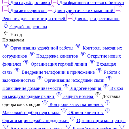
Для служб доставки
Для франшиз и сетевого бизнеса
Для автосервисов
Для туристических компаний
Решения для гостиниц и отелей
Для кафе и ресторанов
Служба персонала
Назад
По задачам
Организация удалённой работы
Контроль выездных
сотрудников
Поддержка клиентов
Открытие новых
филиалов
Организация горячей линии
Входящая
связь
Внедрение телефонии в приложение
Работа с
задолженностью
Организация исходящей связи
Повышение дозваниваемости
Лидогенерация
Выход
на международные рынки
Защита номера
Доставка
одноразовых кодов
Контроль качества звонков
Массовый подбор персонала
Обзвон клиентов
Организация службы поддержки
Организация кол-центра
Автоматизация кол-центра
Российская телефония