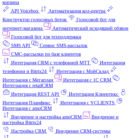
корзина
API Voicebox
Автоматизация кол‑центра
Конструктор голосовых ботов
Голосовой бот для
интернет‑магазина
Автоматический исходящий обзвон
Голосовой бот для техподдержки
SMS API
Сервис SMS-рассылок
СМС-рассылки по базе клиентов
Интеграция CRM с телефонией МТТ
Интеграция
телефонии и Bitrix24
Интеграция с МойСклад
Интеграция с Мегаплан
Интеграция с 1C CRM
Интеграция с retailCRM
Интеграция REST API
Интеграция Клиентикс
Интеграция Планфикс
Интеграция с YCLIENTS
Интеграция с amoCRM
Внедрение и настройка amoCRM
Внедрение и
настройка Bitrix24
Настройка CRM
Внедрение CRM-системы