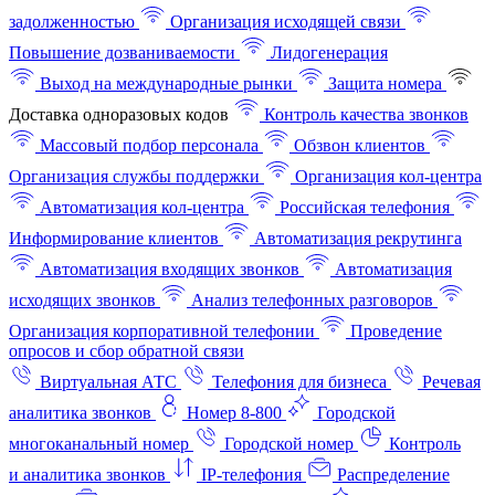
задолженностью
Организация исходящей связи
Повышение дозваниваемости
Лидогенерация
Выход на международные рынки
Защита номера
Доставка одноразовых кодов
Контроль качества звонков
Массовый подбор персонала
Обзвон клиентов
Организация службы поддержки
Организация кол-центра
Автоматизация кол-центра
Российская телефония
Информирование клиентов
Автоматизация рекрутинга
Автоматизация входящих звонков
Автоматизация
исходящих звонков
Анализ телефонных разговоров
Организация корпоративной телефонии
Проведение
опросов и сбор обратной связи
Виртуальная АТС
Телефония для бизнеса
Речевая
аналитика звонков
Номер 8-800
Городской
многоканальный номер
Городской номер
Контроль
и аналитика звонков
IP-телефония
Распределение