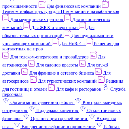
промышленности
Для финансовых компаний
Телеком-инфраструктура для IT-компаний и разработчиков
Для медицинских центров
Для логистических
компаний
Для ЖКХ и энергетики
Для
образовательных организаций
Для недвижимости и
управляющих компаний
Для HoReCa
Решения для
контактных центров
Для телеком-операторов и провайдеров
Для
автодилеров
Для салонов красоты
Для служб
доставки
Для франшиз и сетевого бизнеса
Для
автосервисов
Для туристических компаний
Решения
для гостиниц и отелей
Для кафе и ресторанов
Служба
персонала
Организация удалённой работы
Контроль выездных
сотрудников
Поддержка клиентов
Открытие новых
филиалов
Организация горячей линии
Входящая
связь
Внедрение телефонии в приложение
Работа с