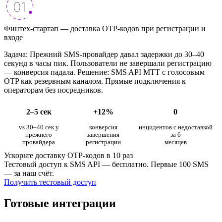
Финтех-стартап — доставка OTP-кодов при регистрации и
входе
Задача: Прежний SMS-провайдер давал задержки до 30–40
секунд в часы пик. Пользователи не завершали регистрацию
— конверсия падала. Решение: SMS API МТТ с голосовым
OTP как резервным каналом. Прямые подключения к
операторам без посредников.
2–5 сек
+12%
0
vs 30–40 сек у
конверсия
инцидентов с недоставкой
прежнего
завершения
за 6
провайдера
регистрации
месяцев
Ускорьте доставку OTP-кодов в 10 раз
Тестовый доступ к SMS API — бесплатно. Первые 100 SMS
— за наш счёт.
Получить тестовый доступ
Готовые интеграции