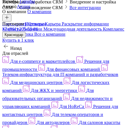
Тарифы
Тарифы
Интеграции и доработки CRM
Внедрение и настройка
Акции
Акции
CRM
Сопровождение CRM
Все интеграции
О компании
О компании
Пресс-центр
Партнерам
Партнерам
Отзывы
Карьера
Раскрытие информации
Контакты
+7 (861) 205-58-86
Лицензии
Международная деятельность
Комплаенс
и деловая этика
Все о компании
Краснодар
Купить в 1 клик
Назад
Для отраслей
Для e-commerce и маркетплейсов
Решения для
промышленности
Для финансовых компаний
Телеком-инфраструктура для IT-компаний и разработчиков
Для медицинских центров
Для логистических
компаний
Для ЖКХ и энергетики
Для
образовательных организаций
Для недвижимости и
управляющих компаний
Для HoReCa
Решения для
контактных центров
Для телеком-операторов и
провайдеров
Для автодилеров
Для салонов красоты