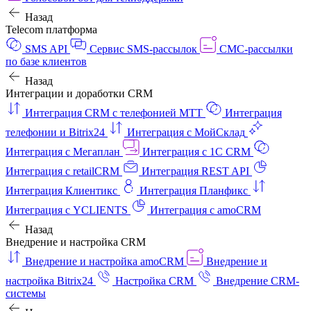
Назад
Telecom платформа
SMS API
Сервис SMS-рассылок
СМС-рассылки
по базе клиентов
Назад
Интеграции и доработки CRM
Интеграция CRM с телефонией МТТ
Интеграция
телефонии и Bitrix24
Интеграция с МойСклад
Интеграция с Мегаплан
Интеграция с 1C CRM
Интеграция с retailCRM
Интеграция REST API
Интеграция Клиентикс
Интеграция Планфикс
Интеграция с YCLIENTS
Интеграция с amoCRM
Назад
Внедрение и настройка CRM
Внедрение и настройка amoCRM
Внедрение и
настройка Bitrix24
Настройка CRM
Внедрение CRM-
системы