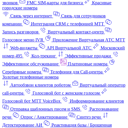
звонков
FMC SIM-карты для бизнеса
Красивые
городские номера
Связь через интернет
Связь для сотрудников
компании
Интеграция CRM с телефонией МТТ
Запись разговоров
Виртуальный контакт‑центр
Голосовое меню IVR
Приложение Виртуальная АТС МТТ
Web-виджеты
API Виртуальной АТС
Московский
номер 495
Кол-трекинг
Эффективные продажи
Эффективное обслуживание
Платиновые номера
Серебряные номера
Телефония для Call-центра
Золотые телефонные номера
Автообзвон клиентов роботом
Виртуальный оператор
call-центра
Голосовой бот с женским голосом
Голосовой бот МТТ VoiceBox
Информирование клиентов
Отправка шаблонных писем и SMS
Распознавание
речи
Опрос / Анкетирование
Синтез речи
Детектирование АИ
Реактивация базы / Брошенная