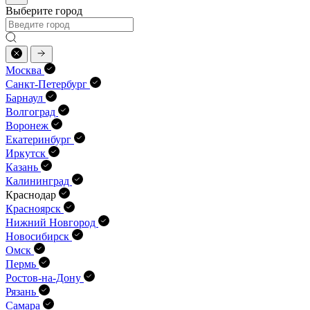
Выберите город
Москва
Санкт-Петербург
Барнаул
Волгоград
Воронеж
Екатеринбург
Иркутск
Казань
Калининград
Краснодар
Красноярск
Нижний Новгород
Новосибирск
Омск
Пермь
Ростов-на-Дону
Рязань
Самара