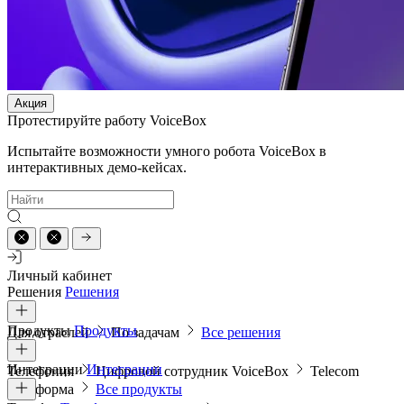
Акция
Протестируйте работу VoiceBox
Испытайте возможности умного робота VoiceBox в
интерактивных демо-кейсах.
Личный кабинет
Решения
Решения
Продукты
Продукты
Для отраслей
По задачам
Все решения
Интеграции
Интеграции
Телефония
Цифровой сотрудник VoiceBox
Telecom
платформа
Все продукты