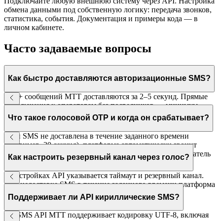
Подключайте любую внешнюю систему через API. Настройка
обмена данными под собственную логику: передача звонков,
статистика, события. Документация и примеры кода — в
личном кабинете.
Часто задаваемые вопросы
Как быстро доставляются авторизационные SMS?
80%+ сообщений МТТ доставляются за 2–5 секунд. Прямые
подключения к операторам без посредников — минимум
звеньев в цепочке. В нагруженные часы — без деградации.
Что такое голосовой OTP и когда он срабатывает?
Если SMS не доставлена в течение заданного времени
(например, 30 секунд), платформа автоматически звонит
пользователю — голосовой робот диктует код. Пользователь
Как настроить резервный канал через голос?
получает код, даже если SMS не дошла.
В настройках API указывается таймаут и резервный канал.
При недоставке SMS в течение заданного времени платформа
автоматически инициирует голосовой вызов — без
Поддерживает ли API кириллические SMS?
дополнительного кода с вашей стороны.
Да. SMS API МТТ поддерживает кодировку UTF-8, включая