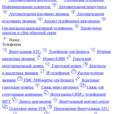
Информирование клиентов
Автоматизация рекрутинга
Автоматизация входящих звонков
Автоматизация
исходящих звонков
Анализ телефонных разговоров
Организация корпоративной телефонии
Проведение
опросов и сбор обратной связи
Назад
Телефония
Виртуальная АТС
Телефония для бизнеса
Речевая
аналитика звонков
Номер 8-800
Городской
многоканальный номер
Городской номер
Контроль
и аналитика звонков
IP-телефония
Распределение
звонков
FMC SIM-карты для бизнеса
Красивые
городские номера
Связь через интернет
Связь для
сотрудников компании
Интеграция CRM с телефонией
МТТ
Запись разговоров
Виртуальный контакт‑центр
Голосовое меню IVR
Приложение Виртуальная АТС