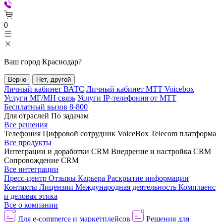
0
Ваш город
Краснодар
?
Верно
Нет, другой
Личный кабинет ВАТС
Личный кабинет МТТ Voicebox
Услуги МГ/МН связь
Услуги IP-телефония от МТТ
Бесплатный вызов 8-800
Для отраслей
По задачам
Все решения
Телефония
Цифровой сотрудник VoiceBox
Telecom платформа
Все продукты
Интеграции и доработки CRM
Внедрение и настройка CRM
Сопровождение CRM
Все интеграции
Пресс-центр
Отзывы
Карьера
Раскрытие информации
Контакты
Лицензии
Международная деятельность
Комплаенс
и деловая этика
Все о компании
Для e-commerce и маркетплейсов
Решения для