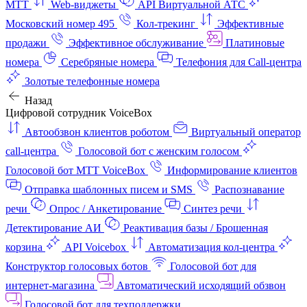
МТТ
Web-виджеты
API Виртуальной АТС
Московский номер 495
Кол-трекинг
Эффективные
продажи
Эффективное обслуживание
Платиновые
номера
Серебряные номера
Телефония для Call-центра
Золотые телефонные номера
Назад
Цифровой сотрудник VoiceBox
Автообзвон клиентов роботом
Виртуальный оператор
call-центра
Голосовой бот с женским голосом
Голосовой бот МТТ VoiceBox
Информирование клиентов
Отправка шаблонных писем и SMS
Распознавание
речи
Опрос / Анкетирование
Синтез речи
Детектирование АИ
Реактивация базы / Брошенная
корзина
API Voicebox
Автоматизация кол‑центра
Конструктор голосовых ботов
Голосовой бот для
интернет‑магазина
Автоматический исходящий обзвон
Голосовой бот для техподдержки