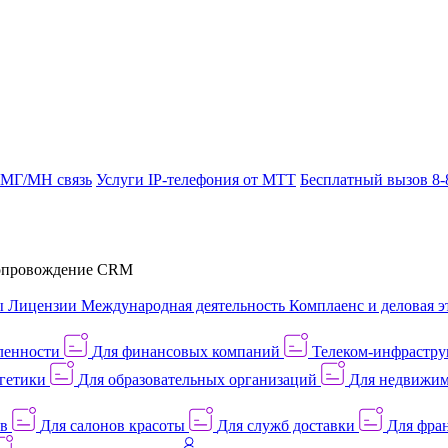
 МГ/МН связь
Услуги IP-телефония от МТТ
Бесплатный вызов 8-
провождение CRM
ы
Лицензии
Международная деятельность
Комплаенс и деловая э
ленности
Для финансовых компаний
Телеком-инфраструк
гетики
Для образовательных организаций
Для недвижим
ов
Для салонов красоты
Для служб доставки
Для фран