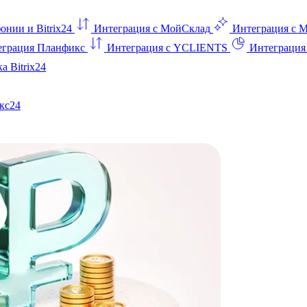
онии и Bitrix24
Интеграция с МойСклад
Интеграция с 
еграция Планфикс
Интеграция с YCLIENTS
Интеграци
а Bitrix24
кс24