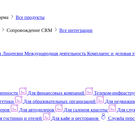
орма
Все продукты
M
Сопровождение CRM
Все интеграции
ы
Лицензии
Международная деятельность
Комплаенс и деловая 
ленности
Для финансовых компаний
Телеком-инфраструк
гетики
Для образовательных организаций
Для недвижим
деров
Для автодилеров
Для салонов красоты
Для слу
я гостиниц и отелей
Для кафе и ресторанов
Служба перс