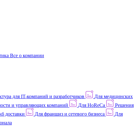
этика
Все о компании
тура для IT-компаний и разработчиков
Для медицинских
ости и управляющих компаний
Для HoReCa
Решения
жб доставки
Для франшиз и сетевого бизнеса
Для
онала