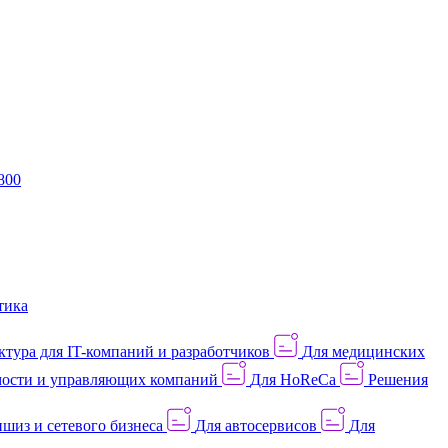
800
тика
тура для IT-компаний и разработчиков
Для медицинских
ости и управляющих компаний
Для HoReCa
Решения
шиз и сетевого бизнеса
Для автосервисов
Для