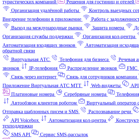
туристических компаний
Решения для гостиниц и отелей
Организация удалённой работы
Контроль выездных со
Внедрение телефонии в приложение
Работа с задолженнос
Выход на международные рынки
Защита номера
До
Организация службы поддержки
Организация кол-центра
Автоматизация входящих звонков
Автоматизация исходящи
обратной связи
Виртуальная АТС
Телефония для бизнеса
Речевая 
звонков
IP-телефония
Распределение звонков
FMC 
Связь через интернет
Связь для сотрудников компании
Приложение Виртуальная АТС МТТ
Web-виджеты
API
Платиновые номера
Серебряные номера
Телефония
Автообзвон клиентов роботом
Виртуальный оператор c
Отправка шаблонных писем и SMS
Распознавание речи
API Voicebox
Автоматизация кол‑центра
Конструкт
техподдержки
SMS API
Сервис SMS-рассылок