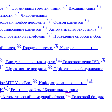
ов
Организация горячей линии
Входящая связь
аемости
Лидогенерация
ссовый подбор персонала
Обзвон клиентов
ормирование клиентов
Автоматизация рекрутинга
корпоративной телефонии
Проведение опросов и сбор
ый номер
Городской номер
Контроль и аналитика
Виртуальный контакт‑центр
Голосовое меню IVR
Эффективные продажи
Эффективное обслуживание
бот МТТ VoiceBox
Информирование клиентов
АИ
Реактивация базы / Брошенная корзина
Автоматический исходящий обзвон
Голосовой бот для