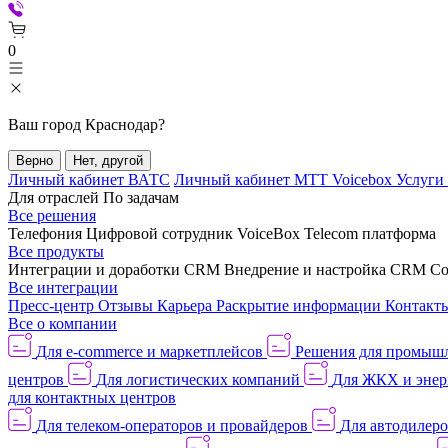
0
Ваш город
Краснодар
?
Верно
Нет, другой
Личный кабинет ВАТС
Личный кабинет МТТ Voicebox
Услуги
Для отраслей
По задачам
Все решения
Телефония
Цифровой сотрудник VoiceBox
Telecom платформа
Все продукты
Интеграции и доработки CRM
Внедрение и настройка CRM
Со
Все интеграции
Пресс-центр
Отзывы
Карьера
Раскрытие информации
Контакт
Все о компании
Для e-commerce и маркетплейсов
Решения для промыш
центров
Для логистических компаний
Для ЖКХ и энер
для контактных центров
Для телеком-операторов и провайдеров
Для автодилер