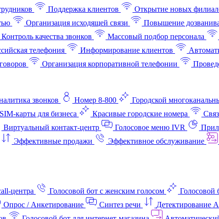
трудников
Поддержка клиентов
Открытие новых филиал
тью
Организация исходящей связи
Повышение дозванив
Контроль качества звонков
Массовый подбор персонала
ссийская телефония
Информирование клиентов
Автомат
говоров
Организация корпоративной телефонии
Проведе
аналитика звонков
Номер 8-800
Городской многоканальн
SIM-карты для бизнеса
Красивые городские номера
Связ
Виртуальный контакт‑центр
Голосовое меню IVR
Прил
Эффективные продажи
Эффективное обслуживание
all-центра
Голосовой бот с женским голосом
Голосовой 
Опрос / Анкетирование
Синтез речи
Детектирование 
ов
Голосовой бот для интернет‑магазина
Автоматически