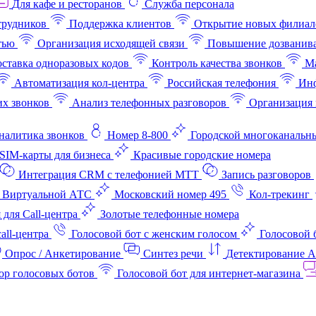
Для кафе и ресторанов
Служба персонала
трудников
Поддержка клиентов
Открытие новых филиал
тью
Организация исходящей связи
Повышение дозванив
ставка одноразовых кодов
Контроль качества звонков
Ма
Автоматизация кол-центра
Российская телефония
Инф
х звонков
Анализ телефонных разговоров
Организация 
аналитика звонков
Номер 8-800
Городской многоканальн
SIM-карты для бизнеса
Красивые городские номера
Интеграция CRM с телефонией МТТ
Запись разговоров
 Виртуальной АТС
Московский номер 495
Кол-трекинг
 для Call-центра
Золотые телефонные номера
all-центра
Голосовой бот с женским голосом
Голосовой 
Опрос / Анкетирование
Синтез речи
Детектирование 
ор голосовых ботов
Голосовой бот для интернет‑магазина