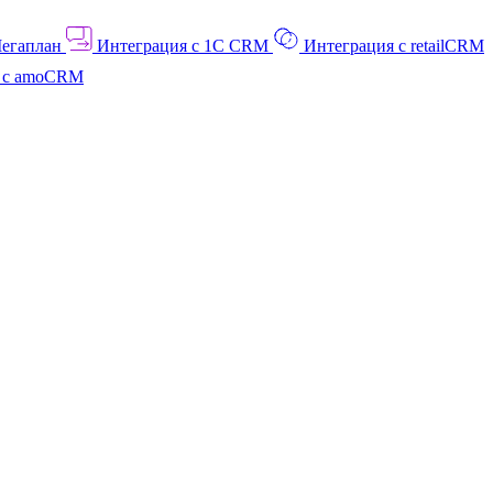
Мегаплан
Интеграция с 1C CRM
Интеграция с retailCRM
я с amoCRM