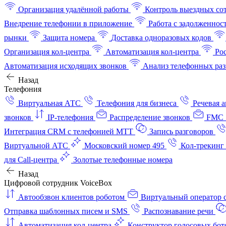
Организация удалённой работы
Контроль выездных со
Внедрение телефонии в приложение
Работа с задолженнос
рынки
Защита номера
Доставка одноразовых кодов
Организация кол-центра
Автоматизация кол-центра
Ро
Автоматизация исходящих звонков
Анализ телефонных раз
Назад
Телефония
Виртуальная АТС
Телефония для бизнеса
Речевая 
звонков
IP-телефония
Распределение звонков
FMC 
Интеграция CRM с телефонией МТТ
Запись разговоров
Виртуальной АТС
Московский номер 495
Кол-трекинг
для Call-центра
Золотые телефонные номера
Назад
Цифровой сотрудник VoiceBox
Автообзвон клиентов роботом
Виртуальный оператор c
Отправка шаблонных писем и SMS
Распознавание речи
Автоматизация кол‑центра
Конструктор голосовых бот