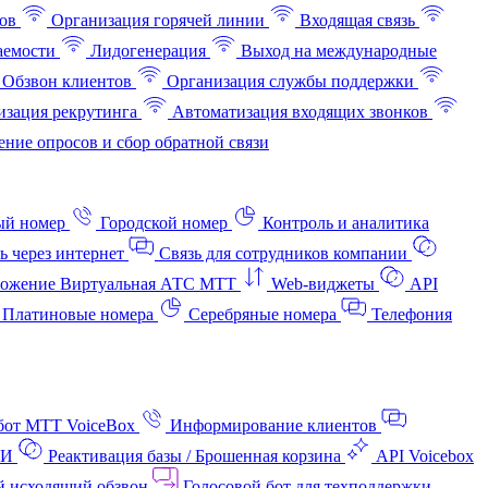
ов
Организация горячей линии
Входящая связь
аемости
Лидогенерация
Выход на международные
Обзвон клиентов
Организация службы поддержки
изация рекрутинга
Автоматизация входящих звонков
ние опросов и сбор обратной связи
ый номер
Городской номер
Контроль и аналитика
ь через интернет
Связь для сотрудников компании
ожение Виртуальная АТС МТТ
Web-виджеты
API
Платиновые номера
Серебряные номера
Телефония
бот МТТ VoiceBox
Информирование клиентов
АИ
Реактивация базы / Брошенная корзина
API Voicebox
й исходящий обзвон
Голосовой бот для техподдержки