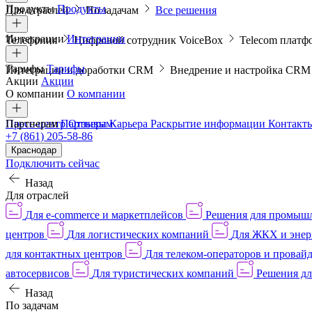
Продукты
Продукты
Для отраслей
По задачам
Все решения
Интеграции
Интеграции
Телефония
Цифровой сотрудник VoiceBox
Telecom платф
Тарифы
Тарифы
Интеграции и доработки CRM
Внедрение и настройка CR
Акции
Акции
О компании
О компании
Пресс-центр
Партнерам
Партнерам
Отзывы
Карьера
Раскрытие информации
Контакт
+7 (861) 205-58-86
Краснодар
Подключить сейчас
Назад
Для отраслей
Для e-commerce и маркетплейсов
Решения для промыш
центров
Для логистических компаний
Для ЖКХ и энер
для контактных центров
Для телеком-операторов и провай
автосервисов
Для туристических компаний
Решения дл
Назад
По задачам