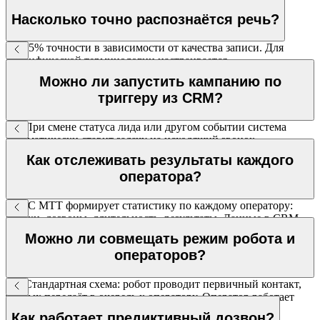
Насколько точно распознаётся речь?
85–95% точности в зависимости от качества записи. Для
специфической терминологии настраивается
пользовательский словарь.
Можно ли запустить кампанию по
триггеру из CRM?
Да. При смене статуса лида или другом событии система
автоматически ставит задачу на исходящий звонок.
Как отслеживать результаты каждого
оператора?
ВАТС МТТ формирует статистику по каждому оператору:
звонки, дозвоны, длительность, результаты. Данные в CRM.
Можно ли совмещать режим робота и
операторов?
Да. Стандартная схема: робот проводит первичный контакт,
тёплых передаёт в очередь к оператору. Оператор работает
только с заинтересованными.
Как работает предиктивный дозвон?