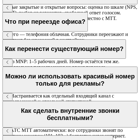
Любые закрытые и открытые вопросы: оценка по шкале (NPS,
CSAT), выбор из вариантов, свободный ответ голосом.
Структура опроса разрабатывается совместно с МТТ.
Что при переезде офиса?
Ничего — телефония облачная. Сотрудники переезжают и
работают без изменений в настройках.
Как перенести существующий номер?
Через MNP: 1–5 рабочих дней. Номер остаётся тем же.
Параллельная переадресация на время переноса.
Можно ли использовать красивый номер
только для рекламы?
Да. Настраивается как отдельный входящий канал с
переадресацией и отдельной статистикой.
Как сделать внутренние звонки
бесплатными?
В ВАТС МТТ автоматически: все сотрудники звонят по
коротким номерам (101, 102...) бесплатно через интернет.