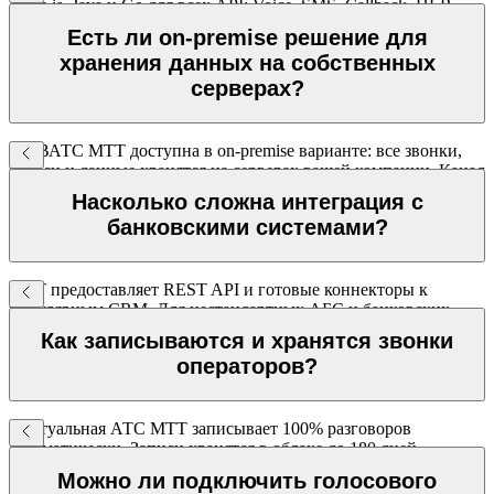
Node.js, Java и Go для всех API: Voice, SMS, Callback, HLR.
Тестовый доступ предоставляется сразу при регистрации.
Есть ли on-premise решение для
хранения данных на собственных
серверах?
Да. ВАТС МТТ доступна в on-premise варианте: все звонки,
записи и данные хранятся на серверах вашей компании. Канал
связи между инфраструктурой клиента и МТТ защищён VPN.
Насколько сложна интеграция с
банковскими системами?
МТТ предоставляет REST API и готовые коннекторы к
популярным CRM. Для нестандартных АБС и банковских
платформ доступна интеграция через API — документация с
Как записываются и хранятся звонки
примерами кода входит в комплект.
операторов?
Виртуальная АТС МТТ записывает 100% разговоров
автоматически. Записи хранятся в облаке до 180 дней,
доступны через личный кабинет с привязкой к карточке
Можно ли подключить голосового
клиента в CRM.