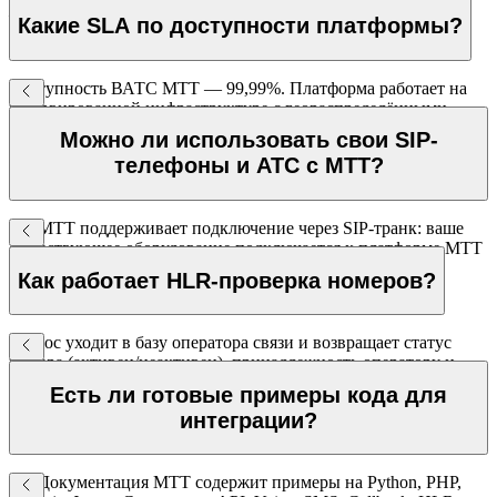
— реальные контакты не раскрываются. Используется в
Какие SLA по доступности платформы?
маркетплейсах, такси, доставке.
Доступность ВАТС МТТ — 99,99%. Платформа работает на
резервированной инфраструктуре с геораспределёнными
дата-центрами.
Можно ли использовать свои SIP-
телефоны и АТС с МТТ?
Да. МТТ поддерживает подключение через SIP-транк: ваше
существующее оборудование подключается к платформе МТТ
для исходящих и входящих вызовов.
Как работает HLR-проверка номеров?
Запрос уходит в базу оператора связи и возвращает статус
номера (активен/неактивен), принадлежность оператору и
регион. Абонент не получает никакого уведомления.
Есть ли готовые примеры кода для
Стоимость — от 0,75 ₽ за запрос.
интеграции?
Да. Документация МТТ содержит примеры на Python, PHP,