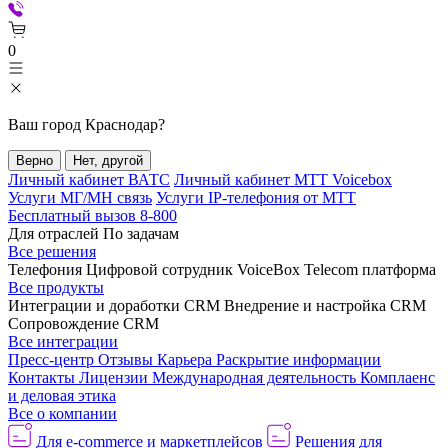
0
Ваш город
Краснодар
?
Верно
Нет, другой
Личный кабинет ВАТС
Личный кабинет МТТ Voicebox
Услуги МГ/МН связь
Услуги IP-телефония от МТТ
Бесплатный вызов 8-800
Для отраслей
По задачам
Все решения
Телефония
Цифровой сотрудник VoiceBox
Telecom платформа
Все продукты
Интеграции и доработки CRM
Внедрение и настройка CRM
Сопровождение CRM
Все интеграции
Пресс-центр
Отзывы
Карьера
Раскрытие информации
Контакты
Лицензии
Международная деятельность
Комплаенс
и деловая этика
Все о компании
Для e-commerce и маркетплейсов
Решения для