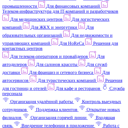
промышленности
Для финансовых компаний
Телеком-инфраструктура для IT-компаний и разработчиков
Для медицинских центров
Для логистических
компаний
Для ЖКХ и энергетики
Для
образовательных организаций
Для недвижимости и
управляющих компаний
Для HoReCa
Решения для
контактных центров
Для телеком-операторов и провайдеров
Для
автодилеров
Для салонов красоты
Для служб
доставки
Для франшиз и сетевого бизнеса
Для
автосервисов
Для туристических компаний
Решения
для гостиниц и отелей
Для кафе и ресторанов
Служба
персонала
Организация удалённой работы
Контроль выездных
сотрудников
Поддержка клиентов
Открытие новых
филиалов
Организация горячей линии
Входящая
связь
Внедрение телефонии в приложение
Работа с