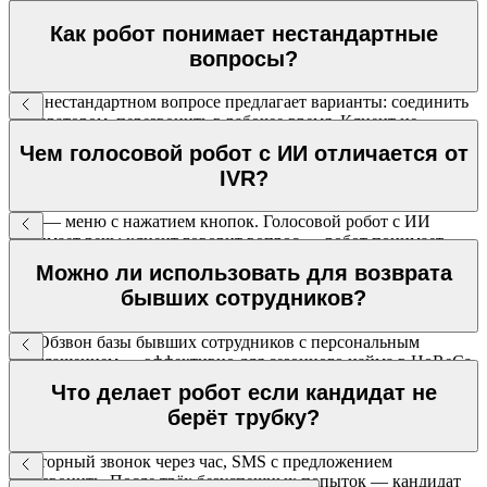
сценарием и интеграцией — 2–4 недели. МТТ ведёт проект
под ключ.
Как робот понимает нестандартные
вопросы?
При нестандартном вопросе предлагает варианты: соединить
с оператором, перезвонить в рабочее время. Клиент не
остаётся без ответа.
Чем голосовой робот с ИИ отличается от
IVR?
IVR — меню с нажатием кнопок. Голосовой робот с ИИ
понимает речь: клиент говорит вопрос — робот понимает
намерение и выполняет задачу. Ведёт полноценный диалог.
Можно ли использовать для возврата
бывших сотрудников?
Да. Обзвон базы бывших сотрудников с персональным
приглашением — эффективно для сезонного найма в HoReCa,
ритейле и логистике.
Что делает робот если кандидат не
берёт трубку?
Повторный звонок через час, SMS с предложением
перезвонить. После трёх безуспешных попыток — кандидат