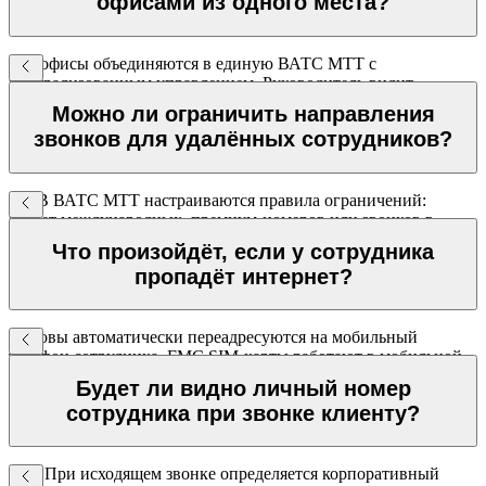
офисами из одного места?
Все офисы объединяются в единую ВАТС МТТ с
централизованным управлением. Руководитель видит
статистику по каждому офису и сотруднику из одного
Можно ли ограничить направления
личного кабинета.
звонков для удалённых сотрудников?
Да. В ВАТС МТТ настраиваются правила ограничений:
запрет международных, премиум-номеров или звонков в
определённое время для отдельных сотрудников или групп.
Что произойдёт, если у сотрудника
пропадёт интернет?
Вызовы автоматически переадресуются на мобильный
телефон сотрудника. FMC SIM-карты работают в мобильной
сети без Wi-Fi — связь не прерывается.
Будет ли видно личный номер
сотрудника при звонке клиенту?
Нет. При исходящем звонке определяется корпоративный