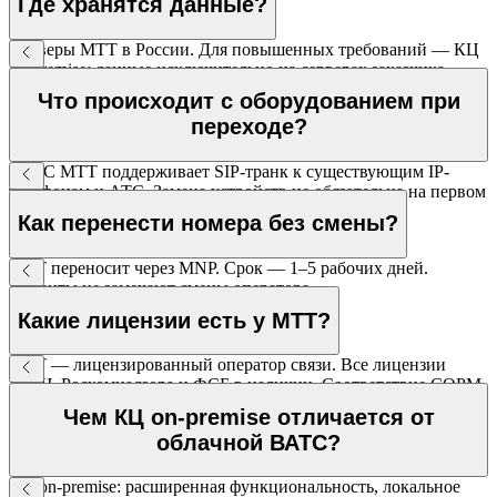
Где хранятся данные?
Серверы МТТ в России. Для повышенных требований — КЦ
on-premise: данные исключительно на серверах заказчика.
Что происходит с оборудованием при
переходе?
ВАТС МТТ поддерживает SIP-транк к существующим IP-
телефонам и АТС. Замена устройств не обязательна на первом
этапе.
Как перенести номера без смены?
МТТ переносит через MNP. Срок — 1–5 рабочих дней.
Клиенты не замечают смены оператора.
Какие лицензии есть у МТТ?
МТТ — лицензированный оператор связи. Все лицензии
ГКРЧ, Роскомнадзора и ФСБ в наличии. Соответствие СОРМ
и 152-ФЗ.
Чем КЦ on-premise отличается от
облачной ВАТС?
КЦ on-premise: расширенная функциональность, локальное