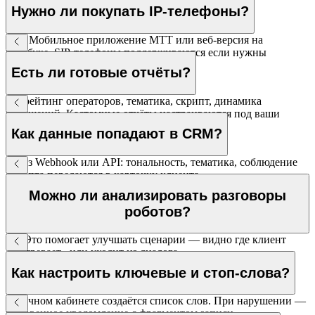
Нужно ли покупать IP-телефоны?
Нет. Мобильное приложение МТТ или веб-версия на
ноутбуке. SIP-телефоны поддерживаются если нужны
стационарные.
Есть ли готовые отчёты?
Да: рейтинг операторов, тематика, скрипт, динамика
нарушений. Кастомные отчёты настраиваются под ваши
параметры.
Как данные попадают в CRM?
Через Webhook или API: тональность, тематика, соблюдение
скрипта передаются в карточку клиента.
Можно ли анализировать разговоры
роботов?
Да. Это помогает улучшать сценарии — видно где клиент
«застревает» или уходит из диалога.
Как настроить ключевые и стоп-слова?
В личном кабинете создаётся список слов. При нарушении —
мгновенное уведомление с фрагментом записи.