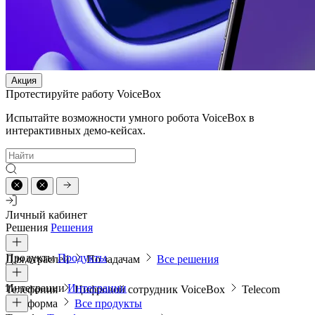
Акция
Протестируйте работу VoiceBox
Испытайте возможности умного робота VoiceBox в
интерактивных демо-кейсах.
Личный кабинет
Решения
Решения
Продукты
Продукты
Для отраслей
По задачам
Все решения
Интеграции
Интеграции
Телефония
Цифровой сотрудник VoiceBox
Telecom
платформа
Все продукты