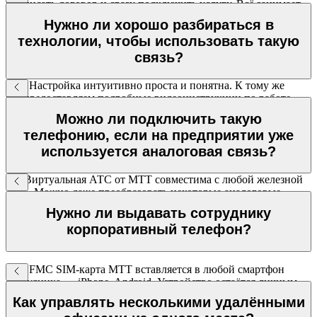
подписать договор и сразу подключить услугу. Всё занимает
не больше нескольких минут — связь будет в день обращения
Нужно ли хорошо разбираться в
технологии, чтобы использовать такую
связь?
Нет. Настройка интуитивно проста и понятна. К тому же
мы предоставляем подробные видеоинструкции по работе
с ПО и ВАТС, наши специалисты осуществляют
Можно ли подключить такую
техподдержку 24/7.
телефонию, если на предприятии уже
используется аналоговая связь?
Да. Виртуальная АТС от МТТ совместима с любой железной
АТС. Можно даже преобразовать некоторые аналоговые
телефоны в SIP-телефоны, если подключить их к шлюзу.
Нужно ли выдавать сотруднику
корпоративный телефон?
Нет. FMC SIM-карта МТТ вставляется в любой смартфон
сотрудника — iPhone, Android. Устройство остаётся личным,
связь становится корпоративной.
Как управлять несколькими удалёнными