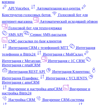
корзина
API Voicebox
Автоматизация кол‑центра
Конструктор голосовых ботов
Голосовой бот для
интернет‑магазина
Автоматический исходящий обзвон
Голосовой бот для техподдержки
SMS API
Сервис SMS-рассылок
СМС-рассылки по базе клиентов
Интеграция CRM с телефонией МТТ
Интеграция
телефонии и Bitrix24
Интеграция с МойСклад
Интеграция с Мегаплан
Интеграция с 1C CRM
Интеграция с retailCRM
Интеграция REST API
Интеграция Клиентикс
Интеграция Планфикс
Интеграция с YCLIENTS
Интеграция с amoCRM
Внедрение и настройка amoCRM
Внедрение и
настройка Bitrix24
Настройка CRM
Внедрение CRM-системы