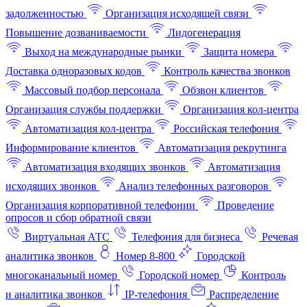
задолженностью
Организация исходящей связи
Повышение дозваниваемости
Лидогенерация
Выход на международные рынки
Защита номера
Доставка одноразовых кодов
Контроль качества звонков
Массовый подбор персонала
Обзвон клиентов
Организация службы поддержки
Организация кол-центра
Автоматизация кол-центра
Российская телефония
Информирование клиентов
Автоматизация рекрутинга
Автоматизация входящих звонков
Автоматизация
исходящих звонков
Анализ телефонных разговоров
Организация корпоративной телефонии
Проведение
опросов и сбор обратной связи
Виртуальная АТС
Телефония для бизнеса
Речевая
аналитика звонков
Номер 8-800
Городской
многоканальный номер
Городской номер
Контроль
и аналитика звонков
IP-телефония
Распределение