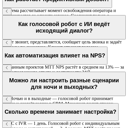
Система рассчитывает момент освобождения оператора и
дозванивается до клиента заранее. Соединяет только с
ответившим живым человеком.
Как голосовой робот с ИИ ведёт
исходящий диалог?
Робот звонит, представляется, сообщает цель звонка и задаёт
вопросы по сценарию. Клиент отвечает голосом —
распознавание речи обрабатывает ответы.
Как автоматизация влияет на NPS?
По данным проектов МТТ NPS растёт в среднем на 13% — за
счёт мгновенного ответа и доступности 24/7.
Можно ли настроить разные сценарии
для ночи и выходных?
Да. Ночью и в выходные — голосовой робот принимает
заявки и создаёт задачи в CRM. Менеджер видит список
ночных обращений утром.
Сколько времени занимает настройка?
ВАТС с IVR — 1 день. Голосовой робот с индивидуальным