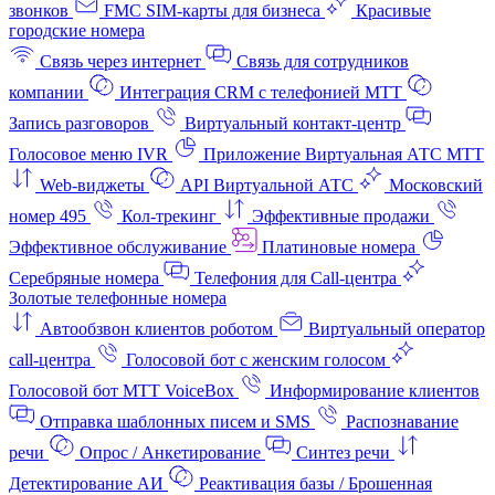
звонков
FMC SIM-карты для бизнеса
Красивые
городские номера
Связь через интернет
Связь для сотрудников
компании
Интеграция CRM с телефонией МТТ
Запись разговоров
Виртуальный контакт‑центр
Голосовое меню IVR
Приложение Виртуальная АТС МТТ
Web-виджеты
API Виртуальной АТС
Московский
номер 495
Кол-трекинг
Эффективные продажи
Эффективное обслуживание
Платиновые номера
Серебряные номера
Телефония для Call-центра
Золотые телефонные номера
Автообзвон клиентов роботом
Виртуальный оператор
call-центра
Голосовой бот с женским голосом
Голосовой бот МТТ VoiceBox
Информирование клиентов
Отправка шаблонных писем и SMS
Распознавание
речи
Опрос / Анкетирование
Синтез речи
Детектирование АИ
Реактивация базы / Брошенная