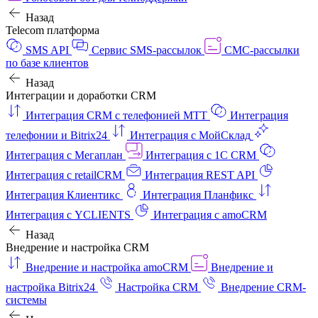
Назад
Telecom платформа
SMS API
Сервис SMS-рассылок
СМС-рассылки
по базе клиентов
Назад
Интеграции и доработки CRM
Интеграция CRM с телефонией МТТ
Интеграция
телефонии и Bitrix24
Интеграция с МойСклад
Интеграция с Мегаплан
Интеграция с 1C CRM
Интеграция с retailCRM
Интеграция REST API
Интеграция Клиентикс
Интеграция Планфикс
Интеграция с YCLIENTS
Интеграция с amoCRM
Назад
Внедрение и настройка CRM
Внедрение и настройка amoCRM
Внедрение и
настройка Bitrix24
Настройка CRM
Внедрение CRM-
системы