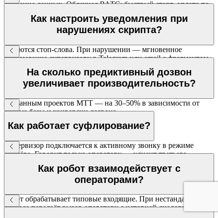
хранение данных. Облачная ВАТС: быстрый старт, оплата по
факту. Оба варианта и гибрид — доступны.
Как настроить уведомления при
нарушениях скрипта?
Задаются стоп-слова. При нарушении — мгновенное
уведомление супервизору в Telegram или email с фрагментом
записи.
На сколько предиктивный дозвон
увеличивает производительность?
По данным проектов МТТ — на 30–50% в зависимости от
объёма базы и конверсии дозвона.
Как работает суфлирование?
Супервизор подключается к активному звонку в режиме
суфлёра. Говорит только оператору — клиент третьего
участника не слышит.
Как робот взаимодействует с
операторами?
Робот обрабатывает типовые входящие. При нестандартном
запросе передаёт вызов оператору с историей диалога.
Оператор сразу знает суть — не переспрашивает клиента.