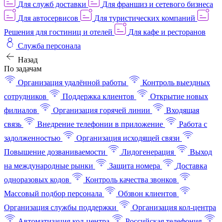
Для служб доставки
Для франшиз и сетевого бизнеса
Для автосервисов
Для туристических компаний
Решения для гостиниц и отелей
Для кафе и ресторанов
Служба персонала
Назад
По задачам
Организация удалённой работы
Контроль выездных
сотрудников
Поддержка клиентов
Открытие новых
филиалов
Организация горячей линии
Входящая
связь
Внедрение телефонии в приложение
Работа с
задолженностью
Организация исходящей связи
Повышение дозваниваемости
Лидогенерация
Выход
на международные рынки
Защита номера
Доставка
одноразовых кодов
Контроль качества звонков
Массовый подбор персонала
Обзвон клиентов
Организация службы поддержки
Организация кол-центра
Автоматизация кол-центра
Российская телефония