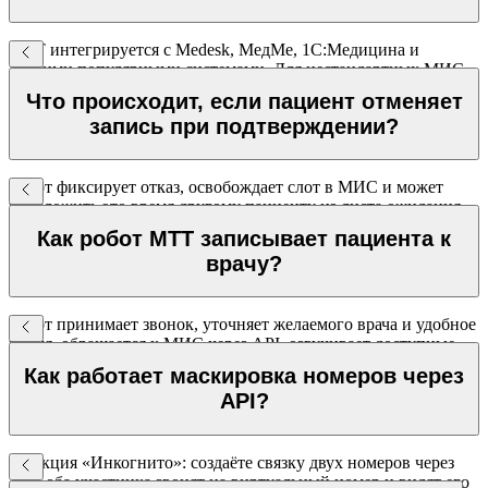
МТТ интегрируется с Medesk, МедМе, 1С:Медицина и
другими популярными системами. Для нестандартных МИС
доступна интеграция через REST API с документацией.
Что происходит, если пациент отменяет
запись при подтверждении?
Робот фиксирует отказ, освобождает слот в МИС и может
предложить это время другому пациенту из листа ожидания
через автоматический звонок.
Как робот МТТ записывает пациента к
врачу?
Робот принимает звонок, уточняет желаемого врача и удобное
время, обращается к МИС через API, озвучивает доступные
слоты и записывает пациента — без участия оператора. Все
Как работает маскировка номеров через
данные фиксируются в медицинской системе.
API?
Функция «Инкогнито»: создаёте связку двух номеров через
API, оба участника звонят на виртуальный номер и видят его