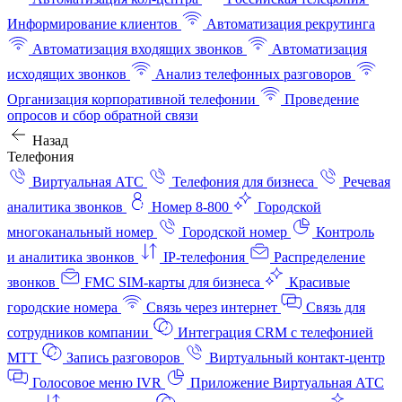
Информирование клиентов
Автоматизация рекрутинга
Автоматизация входящих звонков
Автоматизация
исходящих звонков
Анализ телефонных разговоров
Организация корпоративной телефонии
Проведение
опросов и сбор обратной связи
Назад
Телефония
Виртуальная АТС
Телефония для бизнеса
Речевая
аналитика звонков
Номер 8-800
Городской
многоканальный номер
Городской номер
Контроль
и аналитика звонков
IP-телефония
Распределение
звонков
FMC SIM-карты для бизнеса
Красивые
городские номера
Связь через интернет
Связь для
сотрудников компании
Интеграция CRM с телефонией
МТТ
Запись разговоров
Виртуальный контакт‑центр
Голосовое меню IVR
Приложение Виртуальная АТС