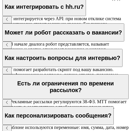
помечается как недостижимый.
Как интегрировать с hh.ru?
МТТ интегрируется через API: при новом отклике система
автоматически ставит задачу на звонок. Без ручного
мониторинга.
Может ли робот рассказать о вакансии?
Да. В начале диалога робот представляется, называет
компанию и кратко описывает вакансию и условия.
Стандартные вопросы закрываются по базе знаний.
Как настроить вопросы для интервью?
МТТ помогает разработать скрипт под вашу вакансию.
Квалификационные вопросы, логика ответов, пороговые
значения для прохождения.
Есть ли ограничения по времени
рассылок?
Да. Рекламные рассылки регулируются 38-ФЗ. МТТ помогает
настроить в соответствии с требованиями: время суток,
согласие пользователей, возможность отписки.
Как персонализировать сообщения?
В шаблоне используются переменные: имя, сумма, дата, номер