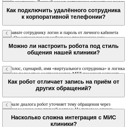
номер компании. Личный номер сотрудника клиенту не виден
— данные защищены.
Как подключить удалённого сотрудника
к корпоративной телефонии?
Отправьте сотруднику логин и пароль от личного кабинета
МТТ. Он устанавливает мобильное приложение или
открывает веб-версию — через 10 минут готов принимать и
Можно ли настроить робота под стиль
совершать корпоративные звонки.
общения нашей клиники?
Да. Голос, сценарий, имя «виртуального сотрудника» и логика
диалога полностью настраиваются. МТТ помогает написать
сценарий и проводит А/Б тестирование.
Как робот отличает запись на приём от
других обращений?
В начале диалога робот уточняет тему обращения через
голосовое меню или прямой вопрос. Не типовые случаи
(жалобы, сложные вопросы) переводятся на живого
Насколько сложна интеграция с МИС
специалиста.
клиники?