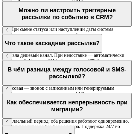
заказа. Данные подтягиваются из CRM или загружаются в
CSV.
Можно ли настроить триггерные
рассылки по событию в CRM?
Да. При смене статуса или наступлении даты система
автоматически запускает рассылку без ручного
вмешательства.
Что такое каскадная рассылка?
Сначала дешёвый канал. При недоставке — автоматически
следующий. Голос → SMS. Экономия до 40% бюджета.
В чём разница между голосовой и SMS-
рассылкой?
Голосовая — звонок с записанным или генерируемым
сообщением, выше открываемость. SMS — текстовое
сообщение, остаётся у клиента. Каскад сочетает оба канала.
Как обеспечивается непрерывность при
миграции?
Параллельный период: оба решения работают одновременно.
Поэтапный перевод без форс-мажора. Поддержка 24/7 во
время перехода.