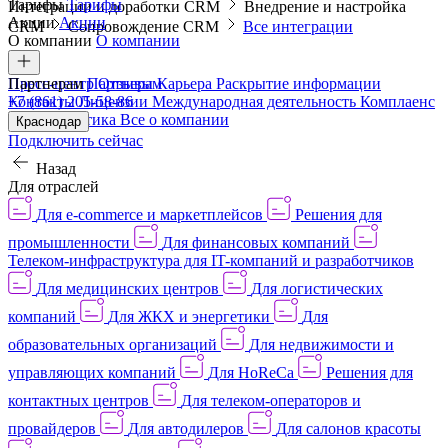
Тарифы
Тарифы
Интеграции и доработки CRM
Внедрение и настройка
Акции
Акции
CRM
Сопровождение CRM
Все интеграции
О компании
О компании
Пресс-центр
Партнерам
Партнерам
Отзывы
Карьера
Раскрытие информации
Контакты
+7 (861) 205-58-86
Лицензии
Международная деятельность
Комплаенс
и деловая этика
Все о компании
Краснодар
Подключить сейчас
Назад
Для отраслей
Для e-commerce и маркетплейсов
Решения для
промышленности
Для финансовых компаний
Телеком-инфраструктура для IT-компаний и разработчиков
Для медицинских центров
Для логистических
компаний
Для ЖКХ и энергетики
Для
образовательных организаций
Для недвижимости и
управляющих компаний
Для HoReCa
Решения для
контактных центров
Для телеком-операторов и
провайдеров
Для автодилеров
Для салонов красоты