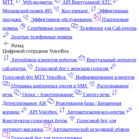
МТТ
Web-виджеты
API Виртуальной АТС
Московский номер 495
Кол-трекинг
Эффективные
продажи
Эффективное обслуживание
Платиновые
номера
Серебряные номера
Телефония для Call-центра
Золотые телефонные номера
Назад
Цифровой сотрудник VoiceBox
Автообзвон клиентов роботом
Виртуальный оператор
call-центра
Голосовой бот с женским голосом
Голосовой бот МТТ VoiceBox
Информирование клиентов
Отправка шаблонных писем и SMS
Распознавание
речи
Опрос / Анкетирование
Синтез речи
Детектирование АИ
Реактивация базы / Брошенная
корзина
API Voicebox
Автоматизация кол‑центра
Конструктор голосовых ботов
Голосовой бот для
интернет‑магазина
Автоматический исходящий обзвон
Голосовой бот для техподдержки