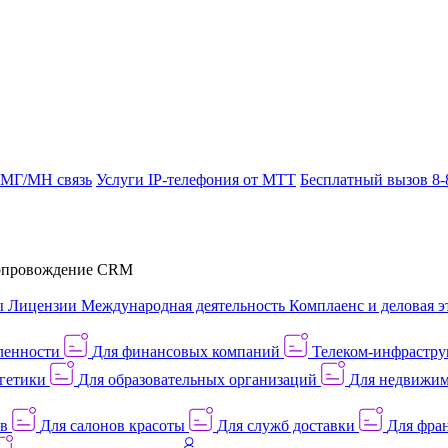
 МГ/МН связь
Услуги IP-телефония от МТТ
Бесплатный вызов 8-
провождение CRM
ы
Лицензии
Международная деятельность
Комплаенс и деловая э
ленности
Для финансовых компаний
Телеком-инфраструк
гетики
Для образовательных организаций
Для недвижим
ов
Для салонов красоты
Для служб доставки
Для фран