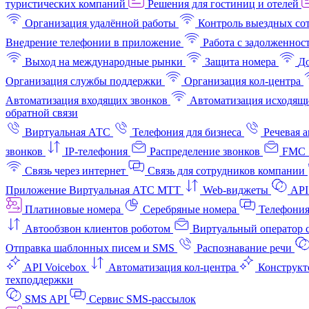
туристических компаний
Решения для гостиниц и отелей
Организация удалённой работы
Контроль выездных со
Внедрение телефонии в приложение
Работа с задолженнос
Выход на международные рынки
Защита номера
До
Организация службы поддержки
Организация кол-центра
Автоматизация входящих звонков
Автоматизация исходящи
обратной связи
Виртуальная АТС
Телефония для бизнеса
Речевая 
звонков
IP-телефония
Распределение звонков
FMC 
Связь через интернет
Связь для сотрудников компании
Приложение Виртуальная АТС МТТ
Web-виджеты
API
Платиновые номера
Серебряные номера
Телефония
Автообзвон клиентов роботом
Виртуальный оператор c
Отправка шаблонных писем и SMS
Распознавание речи
API Voicebox
Автоматизация кол‑центра
Конструкт
техподдержки
SMS API
Сервис SMS-рассылок