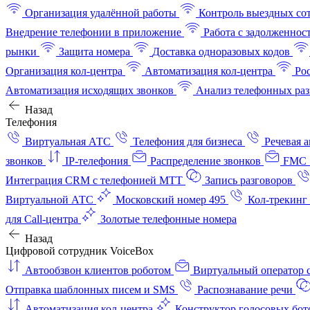
Организация удалённой работы
Контроль выездных со
Внедрение телефонии в приложение
Работа с задолженнос
рынки
Защита номера
Доставка одноразовых кодов
Организация кол-центра
Автоматизация кол-центра
Ро
Автоматизация исходящих звонков
Анализ телефонных раз
Назад
Телефония
Виртуальная АТС
Телефония для бизнеса
Речевая 
звонков
IP-телефония
Распределение звонков
FMC 
Интеграция CRM с телефонией МТТ
Запись разговоров
Виртуальной АТС
Московский номер 495
Кол-трекинг
для Call-центра
Золотые телефонные номера
Назад
Цифровой сотрудник VoiceBox
Автообзвон клиентов роботом
Виртуальный оператор c
Отправка шаблонных писем и SMS
Распознавание речи
Автоматизация кол‑центра
Конструктор голосовых бот