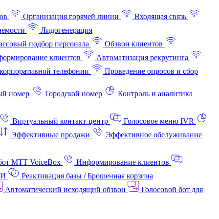
ов
Организация горячей линии
Входящая связь
аемости
Лидогенерация
ссовый подбор персонала
Обзвон клиентов
ормирование клиентов
Автоматизация рекрутинга
корпоративной телефонии
Проведение опросов и сбор
ый номер
Городской номер
Контроль и аналитика
Виртуальный контакт‑центр
Голосовое меню IVR
Эффективные продажи
Эффективное обслуживание
бот МТТ VoiceBox
Информирование клиентов
АИ
Реактивация базы / Брошенная корзина
Автоматический исходящий обзвон
Голосовой бот для