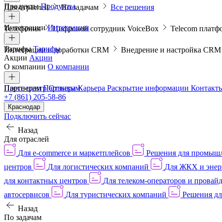
Продукты
Продукты
Для отраслей
По задачам
Все решения
Интеграции
Интеграции
Телефония
Цифровой сотрудник VoiceBox
Telecom платф
Тарифы
Тарифы
Интеграции и доработки CRM
Внедрение и настройка CR
Акции
Акции
О компании
О компании
Пресс-центр
Партнерам
Партнерам
Отзывы
Карьера
Раскрытие информации
Контакт
+7 (861) 205-58-86
Краснодар
Подключить сейчас
Назад
Для отраслей
Для e-commerce и маркетплейсов
Решения для промыш
центров
Для логистических компаний
Для ЖКХ и энер
для контактных центров
Для телеком-операторов и провай
автосервисов
Для туристических компаний
Решения дл
Назад
По задачам