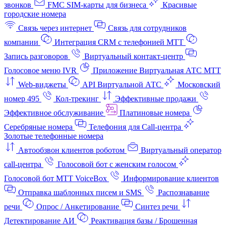
звонков
FMC SIM-карты для бизнеса
Красивые
городские номера
Связь через интернет
Связь для сотрудников
компании
Интеграция CRM с телефонией МТТ
Запись разговоров
Виртуальный контакт‑центр
Голосовое меню IVR
Приложение Виртуальная АТС МТТ
Web-виджеты
API Виртуальной АТС
Московский
номер 495
Кол-трекинг
Эффективные продажи
Эффективное обслуживание
Платиновые номера
Серебряные номера
Телефония для Call-центра
Золотые телефонные номера
Автообзвон клиентов роботом
Виртуальный оператор
call-центра
Голосовой бот с женским голосом
Голосовой бот МТТ VoiceBox
Информирование клиентов
Отправка шаблонных писем и SMS
Распознавание
речи
Опрос / Анкетирование
Синтез речи
Детектирование АИ
Реактивация базы / Брошенная