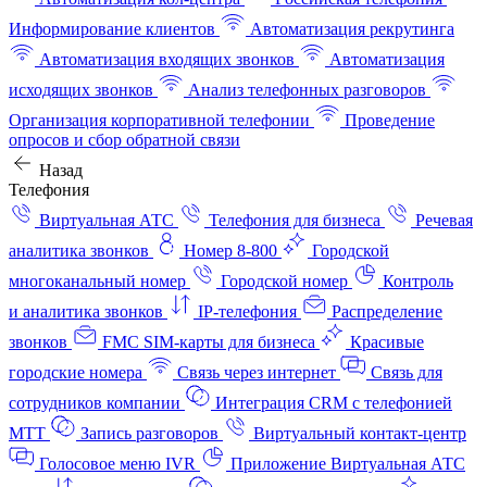
Информирование клиентов
Автоматизация рекрутинга
Автоматизация входящих звонков
Автоматизация
исходящих звонков
Анализ телефонных разговоров
Организация корпоративной телефонии
Проведение
опросов и сбор обратной связи
Назад
Телефония
Виртуальная АТС
Телефония для бизнеса
Речевая
аналитика звонков
Номер 8-800
Городской
многоканальный номер
Городской номер
Контроль
и аналитика звонков
IP-телефония
Распределение
звонков
FMC SIM-карты для бизнеса
Красивые
городские номера
Связь через интернет
Связь для
сотрудников компании
Интеграция CRM с телефонией
МТТ
Запись разговоров
Виртуальный контакт‑центр
Голосовое меню IVR
Приложение Виртуальная АТС