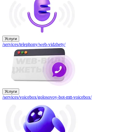
Услуги
/services/telephony/web-vidzhety/
Услуги
/services/voicebox/golosovoy-bot-mtt-voicebox/