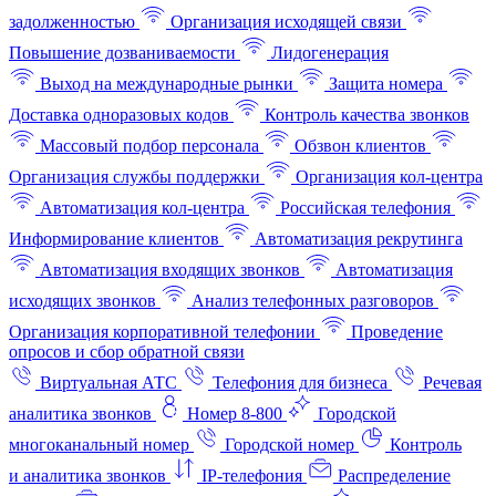
задолженностью
Организация исходящей связи
Повышение дозваниваемости
Лидогенерация
Выход на международные рынки
Защита номера
Доставка одноразовых кодов
Контроль качества звонков
Массовый подбор персонала
Обзвон клиентов
Организация службы поддержки
Организация кол-центра
Автоматизация кол-центра
Российская телефония
Информирование клиентов
Автоматизация рекрутинга
Автоматизация входящих звонков
Автоматизация
исходящих звонков
Анализ телефонных разговоров
Организация корпоративной телефонии
Проведение
опросов и сбор обратной связи
Виртуальная АТС
Телефония для бизнеса
Речевая
аналитика звонков
Номер 8-800
Городской
многоканальный номер
Городской номер
Контроль
и аналитика звонков
IP-телефония
Распределение