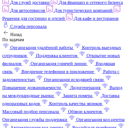
Для служб доставки
Для франшиз и сетевого бизнеса
Для автосервисов
Для туристических компаний
Решения для гостиниц и отелей
Для кафе и ресторанов
Служба персонала
Назад
По задачам
Организация удалённой работы
Контроль выездных
сотрудников
Поддержка клиентов
Открытие новых
филиалов
Организация горячей линии
Входящая
связь
Внедрение телефонии в приложение
Работа с
задолженностью
Организация исходящей связи
Повышение дозваниваемости
Лидогенерация
Выход
на международные рынки
Защита номера
Доставка
одноразовых кодов
Контроль качества звонков
Массовый подбор персонала
Обзвон клиентов
Организация службы поддержки
Организация кол-центра
Автоматизация кол-центра
Российская телефония