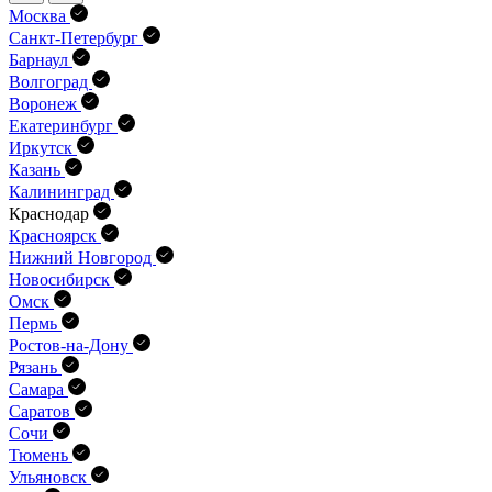
Москва
Санкт-Петербург
Барнаул
Волгоград
Воронеж
Екатеринбург
Иркутск
Казань
Калининград
Краснодар
Красноярск
Нижний Новгород
Новосибирск
Омск
Пермь
Ростов-на-Дону
Рязань
Самара
Саратов
Сочи
Тюмень
Ульяновск