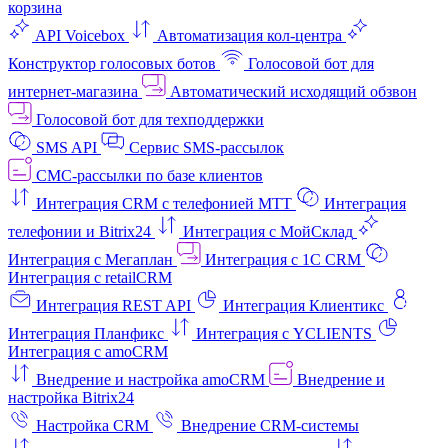
корзина
API Voicebox
Автоматизация кол‑центра
Конструктор голосовых ботов
Голосовой бот для
интернет‑магазина
Автоматический исходящий обзвон
Голосовой бот для техподдержки
SMS API
Сервис SMS-рассылок
СМС-рассылки по базе клиентов
Интеграция CRM с телефонией МТТ
Интеграция
телефонии и Bitrix24
Интеграция с МойСклад
Интеграция с Мегаплан
Интеграция с 1C CRM
Интеграция с retailCRM
Интеграция REST API
Интеграция Клиентикс
Интеграция Планфикс
Интеграция с YCLIENTS
Интеграция с amoCRM
Внедрение и настройка amoCRM
Внедрение и
настройка Bitrix24
Настройка CRM
Внедрение CRM-системы