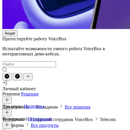
Акция
Протестируйте работу VoiceBox
Испытайте возможности умного робота VoiceBox в
интерактивных демо-кейсах.
Личный кабинет
Решения
Решения
Продукты
Продукты
Для отраслей
По задачам
Все решения
Интеграции
Интеграции
Телефония
Цифровой сотрудник VoiceBox
Telecom
платформа
Все продукты