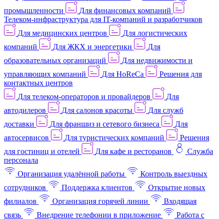
промышленности
Для финансовых компаний
Телеком-инфраструктура для IT-компаний и разработчиков
Для медицинских центров
Для логистических
компаний
Для ЖКХ и энергетики
Для
образовательных организаций
Для недвижимости и
управляющих компаний
Для HoReCa
Решения для
контактных центров
Для телеком-операторов и провайдеров
Для
автодилеров
Для салонов красоты
Для служб
доставки
Для франшиз и сетевого бизнеса
Для
автосервисов
Для туристических компаний
Решения
для гостиниц и отелей
Для кафе и ресторанов
Служба
персонала
Организация удалённой работы
Контроль выездных
сотрудников
Поддержка клиентов
Открытие новых
филиалов
Организация горячей линии
Входящая
связь
Внедрение телефонии в приложение
Работа с