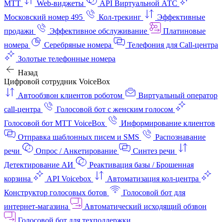
МТТ
Web-виджеты
API Виртуальной АТС
Московский номер 495
Кол-трекинг
Эффективные
продажи
Эффективное обслуживание
Платиновые
номера
Серебряные номера
Телефония для Call-центра
Золотые телефонные номера
Назад
Цифровой сотрудник VoiceBox
Автообзвон клиентов роботом
Виртуальный оператор
call-центра
Голосовой бот с женским голосом
Голосовой бот МТТ VoiceBox
Информирование клиентов
Отправка шаблонных писем и SMS
Распознавание
речи
Опрос / Анкетирование
Синтез речи
Детектирование АИ
Реактивация базы / Брошенная
корзина
API Voicebox
Автоматизация кол‑центра
Конструктор голосовых ботов
Голосовой бот для
интернет‑магазина
Автоматический исходящий обзвон
Голосовой бот для техподдержки