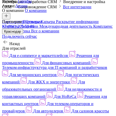
Тарифы
Тарифы
Интеграции и доработки CRM
Внедрение и настройка
Акции
Акции
CRM
Сопровождение CRM
Все интеграции
О компании
О компании
Пресс-центр
Партнерам
Партнерам
Отзывы
Карьера
Раскрытие информации
Контакты
+7 (861) 205-58-86
Лицензии
Международная деятельность
Комплаенс
и деловая этика
Все о компании
Краснодар
Подключить сейчас
Назад
Для отраслей
Для e-commerce и маркетплейсов
Решения для
промышленности
Для финансовых компаний
Телеком-инфраструктура для IT-компаний и разработчиков
Для медицинских центров
Для логистических
компаний
Для ЖКХ и энергетики
Для
образовательных организаций
Для недвижимости и
управляющих компаний
Для HoReCa
Решения для
контактных центров
Для телеком-операторов и
провайдеров
Для автодилеров
Для салонов красоты