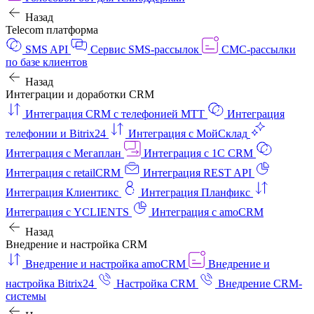
Назад
Telecom платформа
SMS API
Сервис SMS-рассылок
СМС-рассылки
по базе клиентов
Назад
Интеграции и доработки CRM
Интеграция CRM с телефонией МТТ
Интеграция
телефонии и Bitrix24
Интеграция с МойСклад
Интеграция с Мегаплан
Интеграция с 1C CRM
Интеграция с retailCRM
Интеграция REST API
Интеграция Клиентикс
Интеграция Планфикс
Интеграция с YCLIENTS
Интеграция с amoCRM
Назад
Внедрение и настройка CRM
Внедрение и настройка amoCRM
Внедрение и
настройка Bitrix24
Настройка CRM
Внедрение CRM-
системы