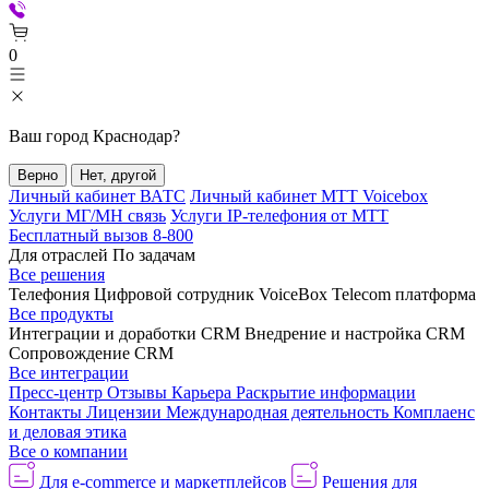
0
Ваш город
Краснодар
?
Верно
Нет, другой
Личный кабинет ВАТС
Личный кабинет МТТ Voicebox
Услуги МГ/МН связь
Услуги IP-телефония от МТТ
Бесплатный вызов 8-800
Для отраслей
По задачам
Все решения
Телефония
Цифровой сотрудник VoiceBox
Telecom платформа
Все продукты
Интеграции и доработки CRM
Внедрение и настройка CRM
Сопровождение CRM
Все интеграции
Пресс-центр
Отзывы
Карьера
Раскрытие информации
Контакты
Лицензии
Международная деятельность
Комплаенс
и деловая этика
Все о компании
Для e-commerce и маркетплейсов
Решения для